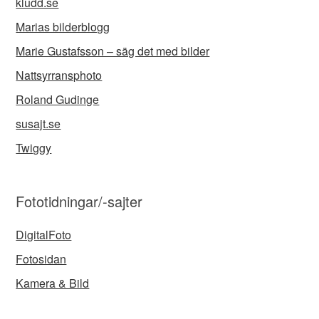
kludd.se
Marias bilderblogg
Marie Gustafsson – säg det med bilder
Nattsyrransphoto
Roland Gudinge
susajt.se
Twiggy
Fototidningar/-sajter
DigitalFoto
Fotosidan
Kamera & Bild