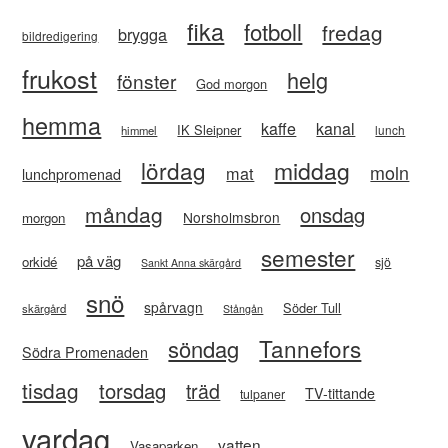
fika
fotboll
fredag
brygga
bildredigering
frukost
helg
fönster
God morgon
hemma
kaffe
kanal
IK Sleipner
lunch
himmel
lördag
middag
moln
mat
lunchpromenad
måndag
onsdag
Norsholmsbron
morgon
semester
på väg
orkidé
sjö
Sankt Anna skärgård
snö
spårvagn
Söder Tull
skärgård
Stångån
Tannefors
söndag
Södra Promenaden
tisdag
torsdag
träd
TV-tittande
tulpaner
vardag
vatten
Vasaparken