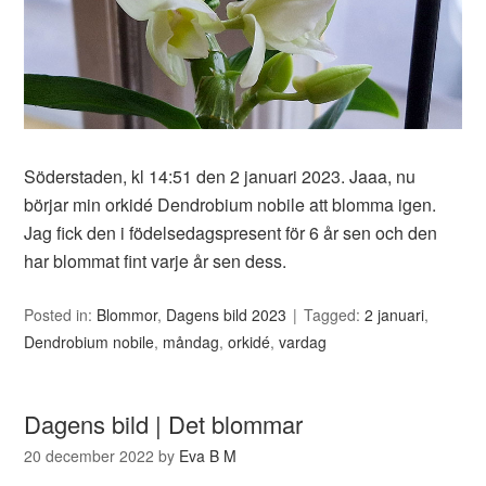
Söderstaden, kl 14:51 den 2 januari 2023. Jaaa, nu
börjar min orkidé Dendrobium nobile att blomma igen.
Jag fick den i födelsedagspresent för 6 år sen och den
har blommat fint varje år sen dess.
Posted in:
Blommor
,
Dagens bild 2023
Tagged:
2 januari
,
Dendrobium nobile
,
måndag
,
orkidé
,
vardag
Dagens bild | Det blommar
20 december 2022
by
Eva B M