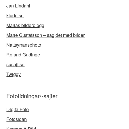
Jan Lindahl
kludd.se
Marias bilderblogg
Marie Gustafsson – säg det med bilder
Nattsyrransphoto
Roland Gudinge
susajt.se
Twiggy
Fototidningar/-sajter
DigitalFoto
Fotosidan
Kamera & Bild