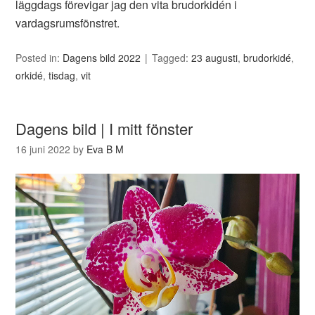
läggdags förevigar jag den vita brudorkidén i
vardagsrumsfönstret.
Posted in:
Dagens bild 2022
Tagged:
23 augusti
,
brudorkidé
,
orkidé
,
tisdag
,
vit
Dagens bild | I mitt fönster
16 juni 2022
by
Eva B M