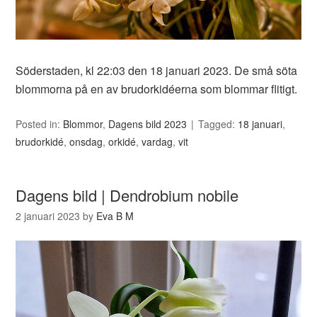
Söderstaden, kl 22:03 den 18 januari 2023. De små söta
blommorna på en av brudorkidéerna som blommar flitigt.
Posted in:
Blommor
,
Dagens bild 2023
Tagged:
18 januari
,
brudorkidé
,
onsdag
,
orkidé
,
vardag
,
vit
Dagens bild | Dendrobium nobile
2 januari 2023
by
Eva B M