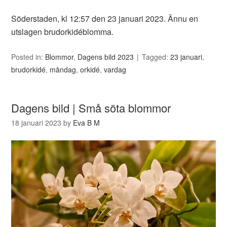
Söderstaden, kl 12:57 den 23 januari 2023. Ännu en
utslagen brudorkidéblomma.
Posted in:
Blommor
,
Dagens bild 2023
Tagged:
23 januari
,
brudorkidé
,
måndag
,
orkidé
,
vardag
Dagens bild | Små söta blommor
18 januari 2023
by
Eva B M