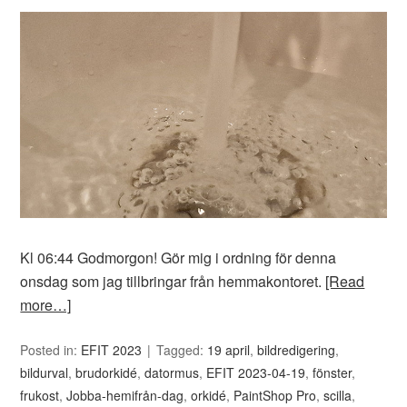
Kl 06:44 Godmorgon! Gör mig i ordning för denna
onsdag som jag tillbringar från hemmakontoret.
[Read
more…]
Posted in:
EFIT 2023
Tagged:
19 april
,
bildredigering
,
bildurval
,
brudorkidé
,
datormus
,
EFIT 2023-04-19
,
fönster
,
frukost
,
Jobba-hemifrån-dag
,
orkidé
,
PaintShop Pro
,
scilla
,