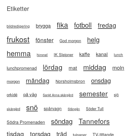
Etiketter
fika
fotboll
fredag
brygga
bildredigering
frukost
helg
fönster
God morgon
hemma
kaffe
kanal
IK Sleipner
lunch
himmel
lördag
middag
moln
mat
lunchpromenad
måndag
onsdag
Norsholmsbron
morgon
semester
på väg
orkidé
sjö
Sankt Anna skärgård
snö
spårvagn
Söder Tull
skärgård
Stångån
Tannefors
söndag
Södra Promenaden
tisdag
torsdag
träd
TV-tittande
tulpaner