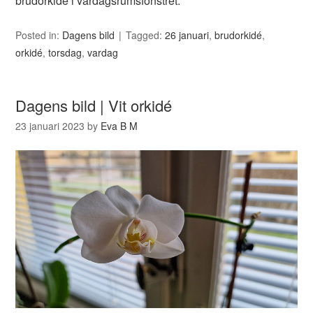
brudorkidé i vardagsrumsfönstret.
Posted in:
Dagens bild
Tagged:
26 januari
,
brudorkidé
,
orkidé
,
torsdag
,
vardag
Dagens bild | Vit orkidé
23 januari 2023
by
Eva B M