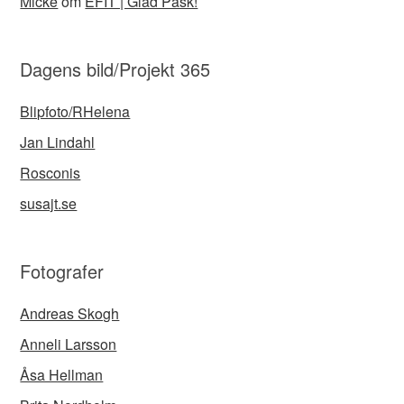
Micke
om
EFIT | Glad Påsk!
Dagens bild/Projekt 365
Blipfoto/RHelena
Jan Lindahl
Rosconis
susajt.se
Fotografer
Andreas Skogh
Anneli Larsson
Åsa Hellman