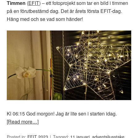
Timmen
(
EFIT
) – ett fotoprojekt som tar en bild i timmen
på en förutbestämd dag. Det är årets första EFIT-dag.
Häng med och se vad som händer!
Kl 06:15 God morgon! Jag är lite sen i starten idag.
[Read more…]
Posted in:
EFIT 2023
Tagged:
11 januari
,
adventsljusstake
,