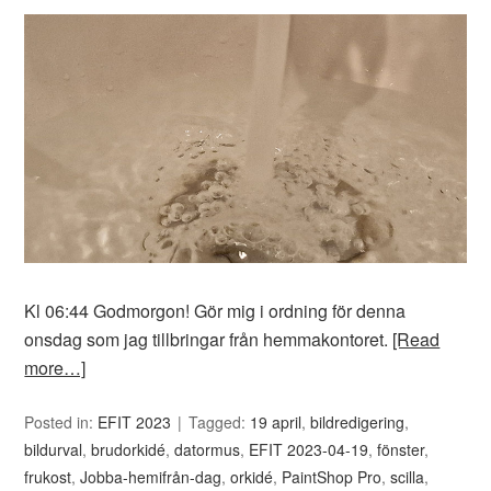
Kl 06:44 Godmorgon! Gör mig i ordning för denna
onsdag som jag tillbringar från hemmakontoret.
[Read
more…]
Posted in:
EFIT 2023
Tagged:
19 april
,
bildredigering
,
bildurval
,
brudorkidé
,
datormus
,
EFIT 2023-04-19
,
fönster
,
frukost
,
Jobba-hemifrån-dag
,
orkidé
,
PaintShop Pro
,
scilla
,