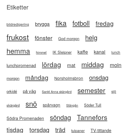
Etiketter
fika
fotboll
fredag
brygga
bildredigering
frukost
helg
fönster
God morgon
hemma
kaffe
kanal
IK Sleipner
lunch
himmel
lördag
middag
moln
mat
lunchpromenad
måndag
onsdag
Norsholmsbron
morgon
semester
på väg
orkidé
sjö
Sankt Anna skärgård
snö
spårvagn
Söder Tull
skärgård
Stångån
Tannefors
söndag
Södra Promenaden
tisdag
torsdag
träd
TV-tittande
tulpaner