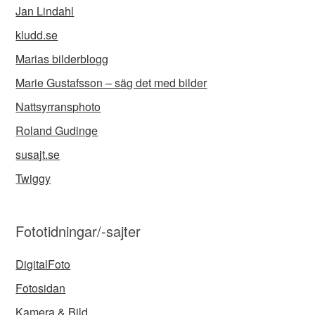
Jan Lindahl
kludd.se
Marias bilderblogg
Marie Gustafsson – säg det med bilder
Nattsyrransphoto
Roland Gudinge
susajt.se
Twiggy
Fototidningar/-sajter
DigitalFoto
Fotosidan
Kamera & Bild