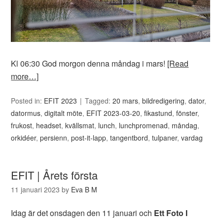
Kl 06:30 God morgon denna måndag i mars!
[Read
more…]
Posted in:
EFIT 2023
Tagged:
20 mars
,
bildredigering
,
dator
,
datormus
,
digitalt möte
,
EFIT 2023-03-20
,
fikastund
,
fönster
,
frukost
,
headset
,
kvällsmat
,
lunch
,
lunchpromenad
,
måndag
,
orkidéer
,
persienn
,
post-it-lapp
,
tangentbord
,
tulpaner
,
vardag
EFIT | Årets första
11 januari 2023
by
Eva B M
Idag är det onsdagen den 11 januari och
Ett Foto I