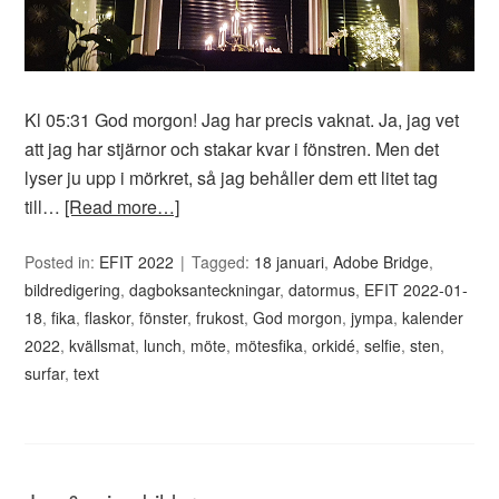
Kl 05:31 God morgon! Jag har precis vaknat. Ja, jag vet
att jag har stjärnor och stakar kvar i fönstren. Men det
lyser ju upp i mörkret, så jag behåller dem ett litet tag
till…
[Read more…]
Posted in:
EFIT 2022
Tagged:
18 januari
,
Adobe Bridge
,
bildredigering
,
dagboksanteckningar
,
datormus
,
EFIT 2022-01-
18
,
fika
,
flaskor
,
fönster
,
frukost
,
God morgon
,
jympa
,
kalender
2022
,
kvällsmat
,
lunch
,
möte
,
mötesfika
,
orkidé
,
selfie
,
sten
,
surfar
,
text