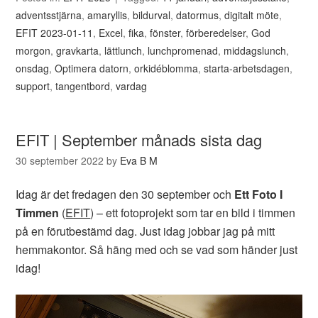
adventsstjärna
,
amaryllis
,
bildurval
,
datormus
,
digitalt möte
,
EFIT 2023-01-11
,
Excel
,
fika
,
fönster
,
förberedelser
,
God
morgon
,
gravkarta
,
lättlunch
,
lunchpromenad
,
middagslunch
,
onsdag
,
Optimera datorn
,
orkidéblomma
,
starta-arbetsdagen
,
support
,
tangentbord
,
vardag
EFIT | September månads sista dag
30 september 2022
by
Eva B M
Idag är det fredagen den 30 september och
Ett Foto I
Timmen
(
EFIT
) – ett fotoprojekt som tar en bild i timmen
på en förutbestämd dag. Just idag jobbar jag på mitt
hemmakontor. Så häng med och se vad som händer just
idag!