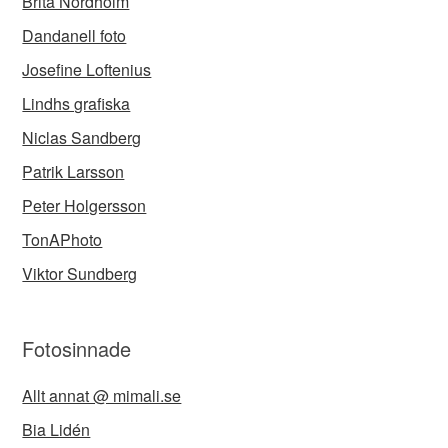
Brita Nordholm
Dandanell foto
Josefine Loftenius
Lindhs grafiska
Niclas Sandberg
Patrik Larsson
Peter Holgersson
TonAPhoto
Viktor Sundberg
Fotosinnade
Allt annat @ mimali.se
Bia Lidén