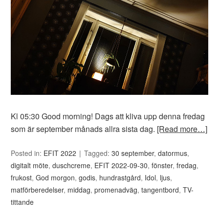
Kl 05:30 Good morning! Dags att kliva upp denna fredag
som är september månads allra sista dag.
[Read more…]
Posted in:
EFIT 2022
Tagged:
30 september
,
datormus
,
digitalt möte
,
duschcreme
,
EFIT 2022-09-30
,
fönster
,
fredag
,
frukost
,
God morgon
,
godis
,
hundrastgård
,
Idol
,
ljus
,
matförberedelser
,
middag
,
promenadväg
,
tangentbord
,
TV-
tittande