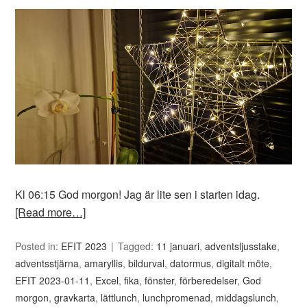
Kl 06:15 God morgon! Jag är lite sen i starten idag.
[Read more…]
Posted in:
EFIT 2023
Tagged:
11 januari
,
adventsljusstake
,
adventsstjärna
,
amaryllis
,
bildurval
,
datormus
,
digitalt möte
,
EFIT 2023-01-11
,
Excel
,
fika
,
fönster
,
förberedelser
,
God
morgon
,
gravkarta
,
lättlunch
,
lunchpromenad
,
middagslunch
,