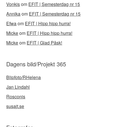
Vonkis
om
EFIT | Semesterdag nr 15
Annika
om
EFIT | Semesterdag nr 15
Efwa
om
EFIT | Hipp hipp hurra!
Micke
om
EFIT | Hipp hipp hurra!
Micke
om
EFIT | Glad Påsk!
Dagens bild/Projekt 365
Blipfoto/RHelena
Jan Lindahl
Rosconis
susajt.se