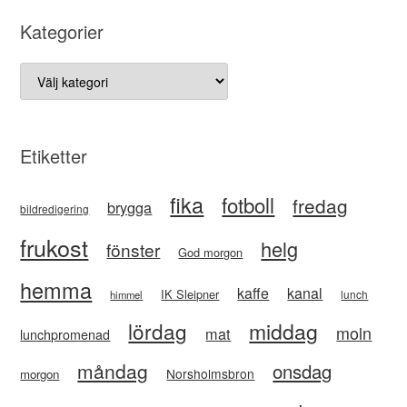
Kategorier
Kategorier
Etiketter
fika
fotboll
fredag
brygga
bildredigering
frukost
helg
fönster
God morgon
hemma
kaffe
kanal
IK Sleipner
lunch
himmel
lördag
middag
moln
mat
lunchpromenad
måndag
onsdag
Norsholmsbron
morgon