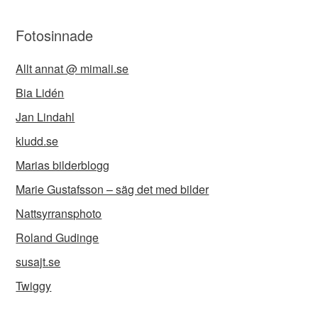
Fotosinnade
Allt annat @ mimali.se
Bia Lidén
Jan Lindahl
kludd.se
Marias bilderblogg
Marie Gustafsson – säg det med bilder
Nattsyrransphoto
Roland Gudinge
susajt.se
Twiggy