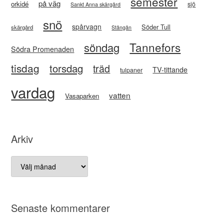
semester
på väg
orkidé
sjö
Sankt Anna skärgård
snö
spårvagn
Söder Tull
skärgård
Stångån
Tannefors
söndag
Södra Promenaden
tisdag
torsdag
träd
TV-tittande
tulpaner
vardag
vatten
Vasaparken
Arkiv
Arkiv
Senaste kommentarer