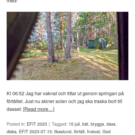
med!
Kl 06:52 Jag har vaknat och tittar ut genom springan på
förtältet. Just nu skiner solen och jag ska traska bort till
dasset.
[Read more…]
Posted in:
EFIT 2023
Tagged:
15 juli
,
båt
,
brygga
,
dass
,
diska
,
EFIT 2023-07-15
,
fikastund
,
förtält
,
frukost
,
God