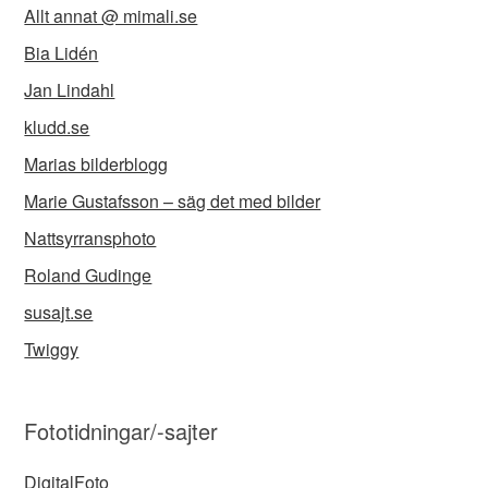
Allt annat @ mimali.se
Bia Lidén
Jan Lindahl
kludd.se
Marias bilderblogg
Marie Gustafsson – säg det med bilder
Nattsyrransphoto
Roland Gudinge
susajt.se
Twiggy
Fototidningar/-sajter
DigitalFoto