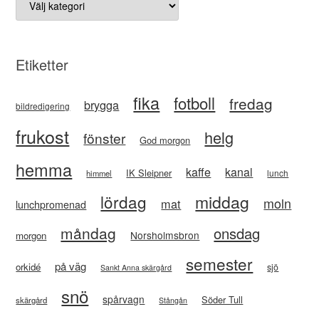
Etiketter
fika
fotboll
fredag
brygga
bildredigering
frukost
helg
fönster
God morgon
hemma
kaffe
kanal
IK Sleipner
lunch
himmel
lördag
middag
moln
mat
lunchpromenad
måndag
onsdag
Norsholmsbron
morgon
semester
på väg
orkidé
sjö
Sankt Anna skärgård
snö
spårvagn
Söder Tull
skärgård
Stångån