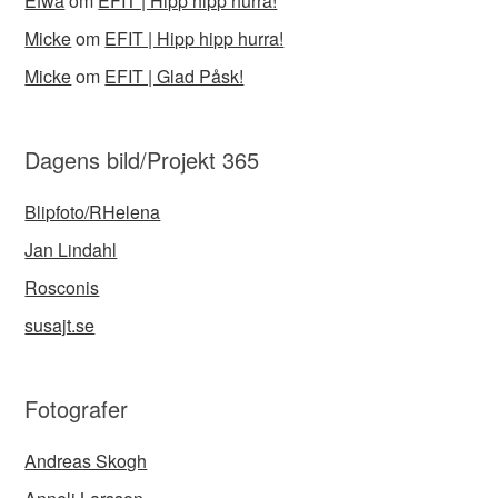
Efwa
om
EFIT | Hipp hipp hurra!
Micke
om
EFIT | Hipp hipp hurra!
Micke
om
EFIT | Glad Påsk!
Dagens bild/Projekt 365
Blipfoto/RHelena
Jan Lindahl
Rosconis
susajt.se
Fotografer
Andreas Skogh