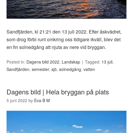
Sandfjärden, kl 21:21 den 13 juli 2022. Efter åskvädret,
som drog förbi runt omkring oss tidigare ikväll, blev det
en fin solnedgång att njuta av nere vid bryggan.
Posted in:
Dagens bild 2022
,
Landskap
Tagged:
13 juli
,
Sandfjärden
,
semester
,
sjö
,
solnedgång
,
vatten
Dagens bild | Hela bryggan på plats
5 juni 2022
by
Eva B M