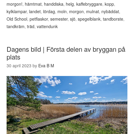
morgon!
,
hämtmat
,
handdiska
,
helg
,
kaffebryggare
,
kopp
,
kylklampar
,
landet
,
lördag
,
moln
,
morgon
,
mulnat
,
nybäddat
,
Old School
,
petflaskor
,
semester
,
sjö
,
spegelblank
,
tandborste
,
tandkräm
,
träd
,
vattendunk
Dagens bild | Första delen av bryggan på
plats
30 april 2023
by
Eva B M