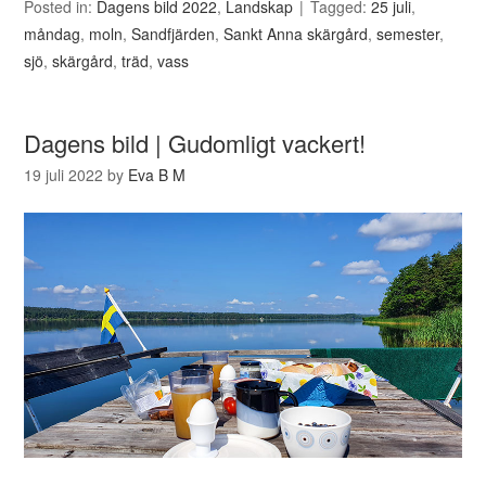
Posted in:
Dagens bild 2022
,
Landskap
Tagged:
25 juli
,
måndag
,
moln
,
Sandfjärden
,
Sankt Anna skärgård
,
semester
,
sjö
,
skärgård
,
träd
,
vass
Dagens bild | Gudomligt vackert!
19 juli 2022
by
Eva B M