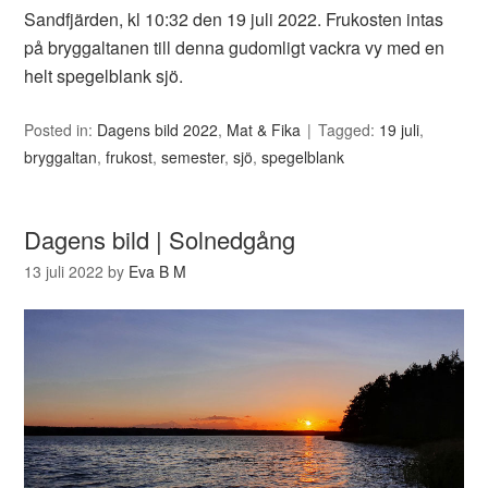
Sandfjärden, kl 10:32 den 19 juli 2022. Frukosten intas
på bryggaltanen till denna gudomligt vackra vy med en
helt spegelblank sjö.
Posted in:
Dagens bild 2022
,
Mat & Fika
Tagged:
19 juli
,
bryggaltan
,
frukost
,
semester
,
sjö
,
spegelblank
Dagens bild | Solnedgång
13 juli 2022
by
Eva B M