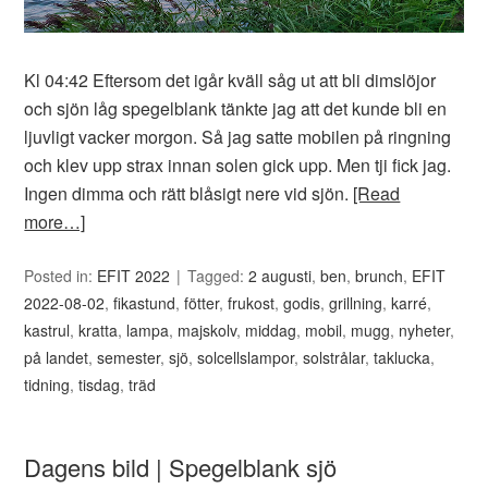
Kl 04:42 Eftersom det igår kväll såg ut att bli dimslöjor
och sjön låg spegelblank tänkte jag att det kunde bli en
ljuvligt vacker morgon. Så jag satte mobilen på ringning
och klev upp strax innan solen gick upp. Men tji fick jag.
Ingen dimma och rätt blåsigt nere vid sjön.
[Read
more…]
Posted in:
EFIT 2022
Tagged:
2 augusti
,
ben
,
brunch
,
EFIT
2022-08-02
,
fikastund
,
fötter
,
frukost
,
godis
,
grillning
,
karré
,
kastrul
,
kratta
,
lampa
,
majskolv
,
middag
,
mobil
,
mugg
,
nyheter
,
på landet
,
semester
,
sjö
,
solcellslampor
,
solstrålar
,
taklucka
,
tidning
,
tisdag
,
träd
Dagens bild | Spegelblank sjö