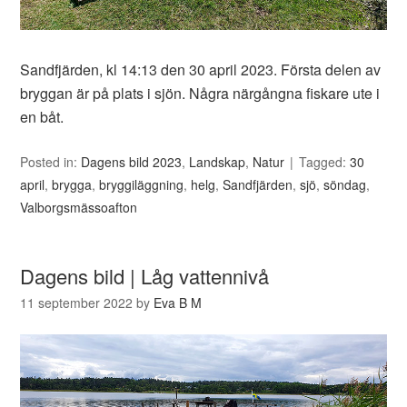
Sandfjärden, kl 14:13 den 30 april 2023. Första delen av
bryggan är på plats i sjön. Några närgångna fiskare ute i
en båt.
Posted in:
Dagens bild 2023
,
Landskap
,
Natur
Tagged:
30
april
,
brygga
,
bryggiläggning
,
helg
,
Sandfjärden
,
sjö
,
söndag
,
Valborgsmässoafton
Dagens bild | Låg vattennivå
11 september 2022
by
Eva B M