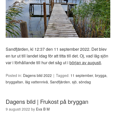
Sandfjärden, kl 12:37 den 11 september 2022. Det blev
en tur ut till landet idag för att titta till det. Oj, vad låg sjön
var i förhållande till hur det såg ut i
början av augusti
.
Posted in:
Dagens bild 2022
Tagged:
11 september
,
brygga
,
bryggaltan
,
låg vattennivå
,
Sandfjärden
,
sjö
,
söndag
Dagens bild | Frukost på bryggan
9 augusti 2022
by
Eva B M