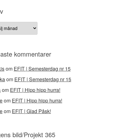
iv
v
aste kommentarer
is
om
EFIT | Semesterdag nr 15
ka
om
EFIT | Semesterdag nr 15
a
om
EFIT | Hipp hipp hurra!
e
om
EFIT | Hipp hipp hurra!
e
om
EFIT | Glad Påsk!
ens bild/Projekt 365