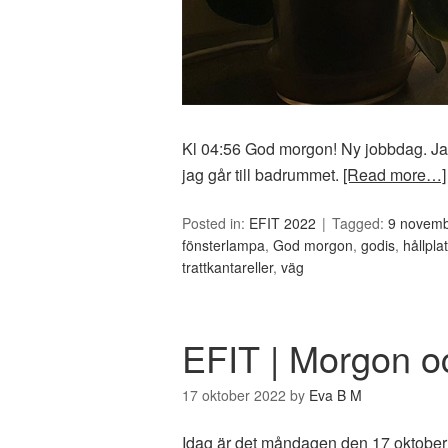
Kl 04:56 God morgon! Ny jobbdag. Jag
jag går till badrummet.
[Read more…]
Posted in:
EFIT 2022
Tagged:
9 novemb
fönsterlampa
,
God morgon
,
godis
,
hållpla
trattkantareller
,
väg
EFIT | Morgon oc
17 oktober 2022
by
Eva B M
Idag är det måndagen den 17 oktobe