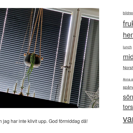
bildre
fru
he
lunch
mi
Nors
Anna s
spår
sö
tor
va
 jag har inte klivit upp. God förmiddag då!