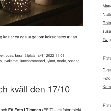
Mari
Natt
Rola
susa
 kastar ett öga ut genom köksfönstret innan
Twig
er
,
buss
,
busshållplats
,
EFIT 2022-11-09
,
Foto
ts
,
kvällsmat
,
lunchpromenad
,
lyktor
,
mörkt
,
onsdag
,
Digi
Foto
h kväll den 17/10
Kame
Fot
r och
Ett Foto I Timmen
(
EFIT
) – ett fotoprojekt