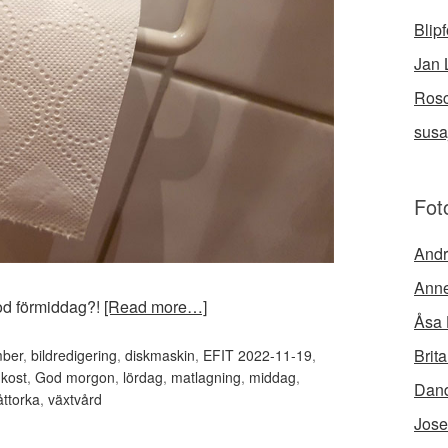
Blip
Jan 
Rosc
susa
Fot
Andr
Anne
od förmiddag?!
[Read more…]
Åsa 
Brit
mber
,
bildredigering
,
diskmaskin
,
EFIT 2022-11-19
,
ukost
,
God morgon
,
lördag
,
matlagning
,
middag
,
Dand
åttorka
,
växtvård
Jose