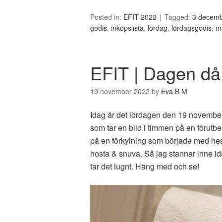
Posted in:
EFIT 2022
Tagged:
3 decemb
godis
,
inköpslista
,
lördag
,
lördagsgodis
,
m
EFIT | Dagen då 
19 november 2022
by
Eva B M
Idag är det lördagen den 19 novembe
som tar en bild i timmen på en förutb
på en förkylning som började med he
hosta & snuva. Så jag stannar inne id
tar det lugnt. Häng med och se!