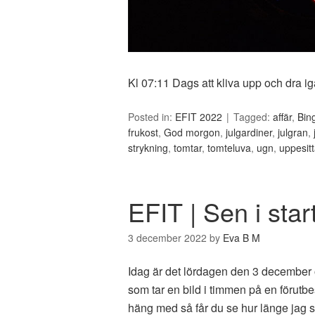
Kl 07:11 Dags att kliva upp och dra ig
Posted in:
EFIT 2022
Tagged:
affär
,
Bin
frukost
,
God morgon
,
julgardiner
,
julgran
,
strykning
,
tomtar
,
tomteluva
,
ugn
,
uppesitt
EFIT | Sen i star
3 december 2022
by
Eva B M
Idag är det lördagen den 3 december
som tar en bild i timmen på en förutb
häng med så får du se hur länge jag so