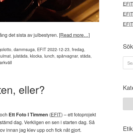
EFIT
EFIT
EFIT
ång det sista av julbestyren.
[Read more…]
Sök
golotto
,
dammsuga
,
EFIT 2022-12-23
,
fredag
,
julmat
,
julstäda
,
klocka
,
lunch
,
spårvagnar
,
städa
,
arkväll
ten, eller?
Kat
Kate
 och
Ett Foto I Timmen
(
EFIT
) – ett fotoprojekt
estämd dag. Verkligen en sen i starten dag. Så
Etik
v innan jag klev upp och fick nåt gjort.