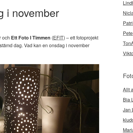
Lind
g i november
Nicl
Patr
Pete
r och
Ett Foto I Timmen
(
EFIT
) – ett fotoprojekt
Ton
bestämd dag. Vad kan en onsdag i november
Vikt
Fot
Allt
Bia 
Jan 
klud
Mari