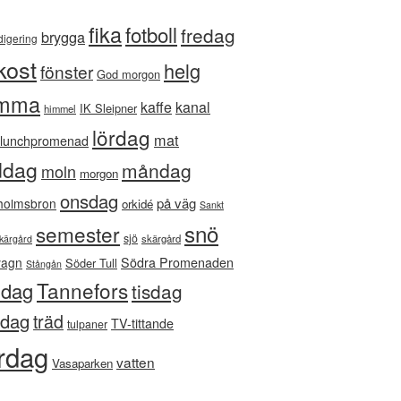
fika
fotboll
fredag
brygga
digering
kost
helg
fönster
God morgon
mma
kaffe
kanal
IK Sleipner
himmel
lördag
mat
lunchpromenad
ddag
måndag
moln
morgon
onsdag
på väg
holmsbron
orkidé
Sankt
snö
semester
sjö
skärgård
kärgård
vagn
Södra Promenaden
Söder Tull
Stångån
Tannefors
ndag
tisdag
sdag
träd
TV-tittande
tulpaner
rdag
vatten
Vasaparken