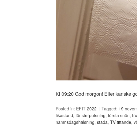
Kl 09:20 God morgon! Eller kanske g
Posted in:
EFIT 2022
Tagged:
19 nove
fikastund
,
fönsterputsning
,
första snön
,
fr
namnsdagshälsning
,
städa
,
TV-tittande
,
v