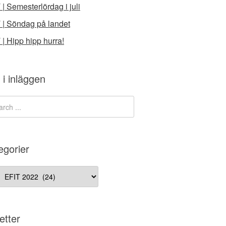
 | Semesterlördag i juli
 | Söndag på landet
 | Hipp hipp hurra!
 i inläggen
egorier
gorier
etter