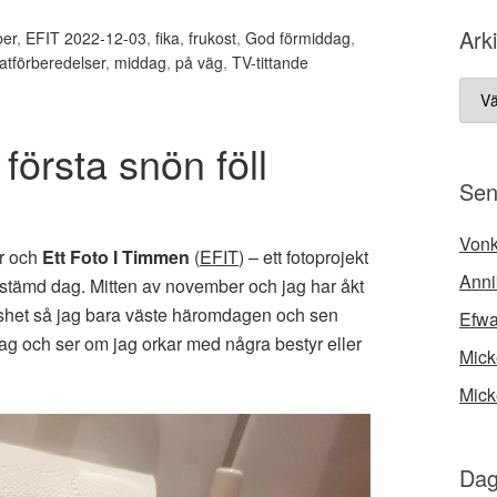
Ark
er
,
EFIT 2022-12-03
,
fika
,
frukost
,
God förmiddag
,
atförberedelser
,
middag
,
på väg
,
TV-tittande
Arki
första snön föll
Sen
Vonk
r och
Ett Foto I Timmen
(
EFIT
) – ett fotoprojekt
Anni
estämd dag. Mitten av november och jag har åkt
shet så jag bara väste häromdagen och sen
Efw
ag och ser om jag orkar med några bestyr eller
Mick
Mick
Dag