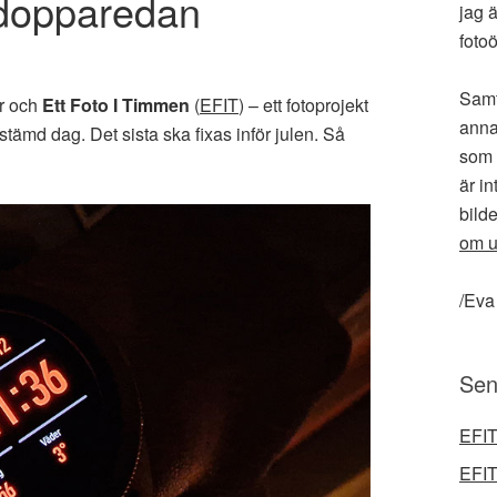
 dopparedan
jag ä
fotoö
Samt
r och
Ett Foto I Timmen
(
EFIT
) – ett fotoprojekt
anna
stämd dag. Det sista ska fixas inför julen. Så
som 
är in
bilde
om u
/Eva
Sen
EFIT
EFIT