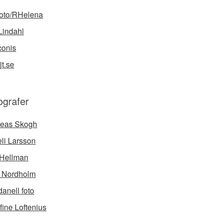
foto/RHelena
Lindahl
onis
jt.se
ografer
eas Skogh
li Larsson
Hellman
a Nordholm
anell foto
fine Loftenius