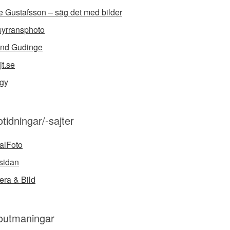
e Gustafsson – säg det med bilder
syrransphoto
nd Gudinge
jt.se
gy
tidningar/-sajter
talFoto
sidan
ra & Bild
outmaningar