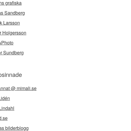
hs grafiska
as Sandberg
ik Larsson
r Holgersson
APhoto
or Sundberg
osinnade
 annat @ mimali.se
Lidén
Lindahl
d.se
as bilderblogg