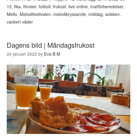
12
,
fika
,
fönster
,
fotboll
,
frukost
,
live online
,
matförberedelser
,
Mello
,
Melodifestivalen
,
melodikryssande
,
middag
,
solsken
,
vackert väder
Dagens bild | Måndagsfrukost
24 januari 2022
by
Eva B M