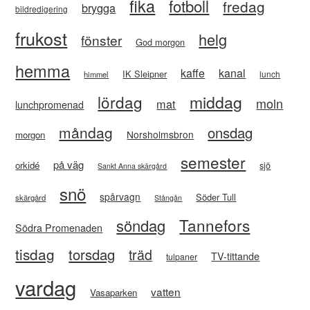
fika
fotboll
fredag
brygga
bildredigering
frukost
helg
fönster
God morgon
hemma
kaffe
kanal
IK Sleipner
lunch
himmel
lördag
middag
moln
mat
lunchpromenad
måndag
onsdag
Norsholmsbron
morgon
semester
på väg
orkidé
sjö
Sankt Anna skärgård
snö
spårvagn
Söder Tull
skärgård
Stångån
Tannefors
söndag
Södra Promenaden
tisdag
torsdag
träd
TV-tittande
tulpaner
vardag
vatten
Vasaparken