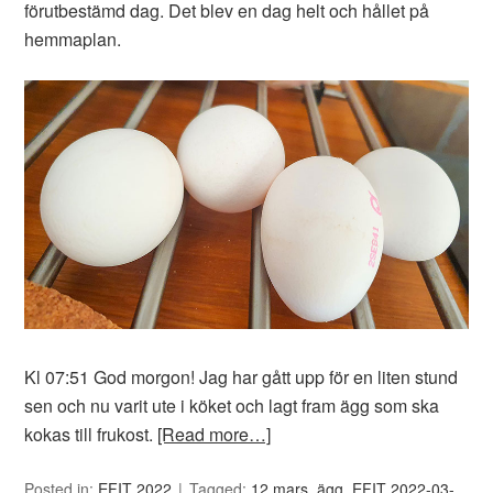
förutbestämd dag. Det blev en dag helt och hållet på
hemmaplan.
Kl 07:51 God morgon! Jag har gått upp för en liten stund
sen och nu varit ute i köket och lagt fram ägg som ska
kokas till frukost.
[Read more…]
Posted in:
EFIT 2022
Tagged:
12 mars
,
ägg
,
EFIT 2022-03-