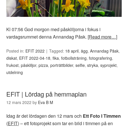
Kl 07:56 God morgon med påskliljorna i fokus i
vardagsrummet denna Annandag Påsk.
[Read more…]
Posted in:
EFIT 2022
Tagged:
18 april
,
ägg
,
Annandag Påsk
,
diskat
,
EFIT 2022-04-18
,
fika
,
fotbollsträning
,
fotografering
,
frukost
,
påskliljor
,
pizza
,
porträttbilder
,
selfie
,
stryka
,
syprojekt
,
utdelning
EFIT | Lördag på hemmaplan
12 mars 2022
by
Eva B M
Idag är det lördagen den 12 mars och
Ett Foto I Timmen
(
EFIT
) – ett fotoprojekt som tar en bild i timmen på en