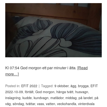
Kl 07:54 God morgon ett par minuter i åtta.
[Read
more…]
Posted in:
EFIT 2022
Tagged:
9 oktober
,
ägg
,
brygga
,
EFIT
2022-10-09
,
förtält
,
God morgon
,
hänga tvätt
,
husvagn
,
inslagning
,
kudde
,
kundvagn
,
matlådor
,
middag
,
på landet
,
på
väg
,
söndag
,
tvättar
,
vass
,
vatten
,
veckohandla
,
vinterdvala