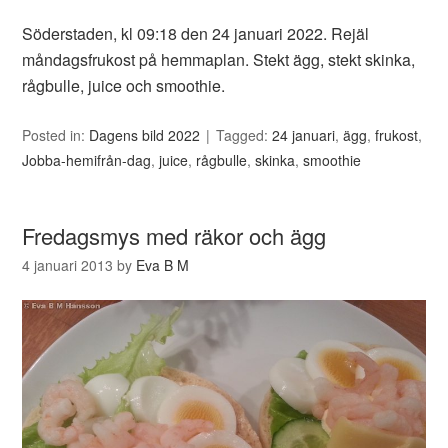
Söderstaden, kl 09:18 den 24 januari 2022. Rejäl
måndagsfrukost på hemmaplan. Stekt ägg, stekt skinka,
rågbulle, juice och smoothie.
Posted in:
Dagens bild 2022
Tagged:
24 januari
,
ägg
,
frukost
,
Jobba-hemifrån-dag
,
juice
,
rågbulle
,
skinka
,
smoothie
Fredagsmys med räkor och ägg
4 januari 2013
by
Eva B M