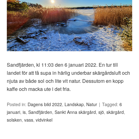
Sandfjärden, kl 11:03 den 6 januari 2022. En tur till
landet för att få supa in härlig underbar skärgårdsluft och
njuta av både sol och lite vit natur. Dessutom en kopp
kaffe och macka ute i det fria.
Posted in:
Dagens bild 2022
,
Landskap
,
Natur
Tagged:
6
januari
,
is
,
Sandfjärden
,
Sankt Anna skärgård
,
sjö
,
skärgård
,
solsken
,
vass
,
vidvinkel