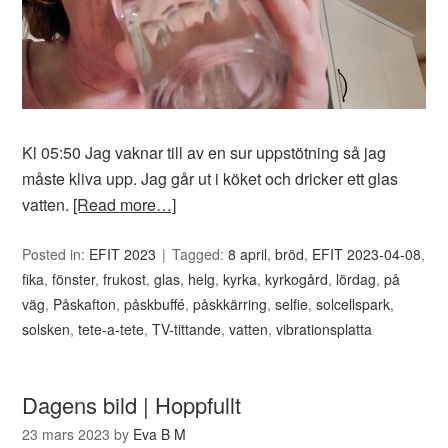
Kl 05:50 Jag vaknar till av en sur uppstötning så jag
måste kliva upp. Jag går ut i köket och dricker ett glas
vatten.
[Read more…]
Posted in:
EFIT 2023
Tagged:
8 april
,
bröd
,
EFIT 2023-04-08
,
fika
,
fönster
,
frukost
,
glas
,
helg
,
kyrka
,
kyrkogård
,
lördag
,
på
väg
,
Påskafton
,
påskbuffé
,
påskkärring
,
selfie
,
solcellspark
,
solsken
,
tete-a-tete
,
TV-tittande
,
vatten
,
vibrationsplatta
Dagens bild | Hoppfullt
23 mars 2023
by
Eva B M