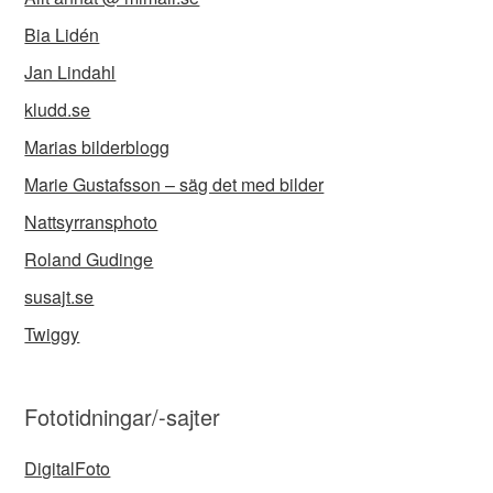
Bia Lidén
Jan Lindahl
kludd.se
Marias bilderblogg
Marie Gustafsson – säg det med bilder
Nattsyrransphoto
Roland Gudinge
susajt.se
Twiggy
Fototidningar/-sajter
DigitalFoto