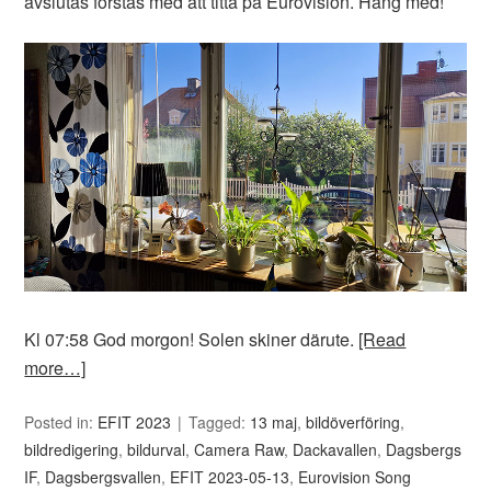
avslutas förstås med att titta på Eurovision. Häng med!
Kl 07:58 God morgon! Solen skiner därute.
[Read
more…]
Posted in:
EFIT 2023
Tagged:
13 maj
,
bildöverföring
,
bildredigering
,
bildurval
,
Camera Raw
,
Dackavallen
,
Dagsbergs
IF
,
Dagsbergsvallen
,
EFIT 2023-05-13
,
Eurovision Song