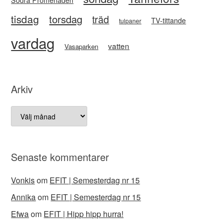
Södra Promenaden
tisdag
torsdag
träd
TV-tittande
tulpaner
vardag
vatten
Vasaparken
Arkiv
Arkiv
Senaste kommentarer
Vonkis
om
EFIT | Semesterdag nr 15
Annika
om
EFIT | Semesterdag nr 15
Efwa
om
EFIT | Hipp hipp hurra!