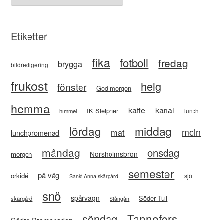
Etiketter
fika
fotboll
fredag
brygga
bildredigering
frukost
helg
fönster
God morgon
hemma
kaffe
kanal
IK Sleipner
lunch
himmel
lördag
middag
moln
mat
lunchpromenad
måndag
onsdag
Norsholmsbron
morgon
semester
på väg
orkidé
sjö
Sankt Anna skärgård
snö
spårvagn
Söder Tull
skärgård
Stångån
Tannefors
söndag