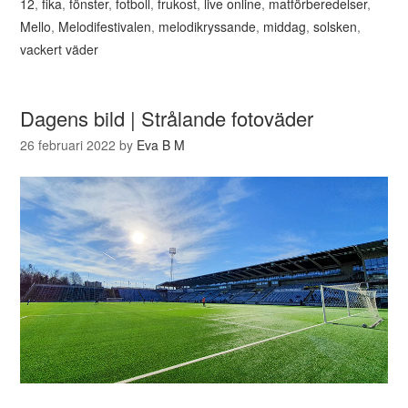
12
,
fika
,
fönster
,
fotboll
,
frukost
,
live online
,
matförberedelser
,
Mello
,
Melodifestivalen
,
melodikryssande
,
middag
,
solsken
,
vackert väder
Dagens bild | Strålande fotoväder
26 februari 2022
by
Eva B M