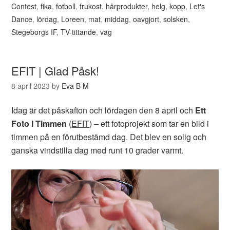
Contest
,
fika
,
fotboll
,
frukost
,
hårprodukter
,
helg
,
kopp
,
Let's
Dance
,
lördag
,
Loreen
,
mat
,
middag
,
oavgjort
,
solsken
,
Stegeborgs IF
,
TV-tittande
,
väg
EFIT | Glad Påsk!
8 april 2023
by
Eva B M
Idag är det påskafton och lördagen den 8 april och
Ett
Foto I Timmen
(
EFIT
) – ett fotoprojekt som tar en bild i
timmen på en förutbestämd dag. Det blev en solig och
ganska vindstilla dag med runt 10 grader varmt.