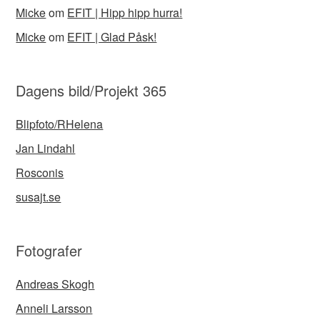
Micke
om
EFIT | Hipp hipp hurra!
Micke
om
EFIT | Glad Påsk!
Dagens bild/Projekt 365
Blipfoto/RHelena
Jan Lindahl
Rosconis
susajt.se
Fotografer
Andreas Skogh
Anneli Larsson