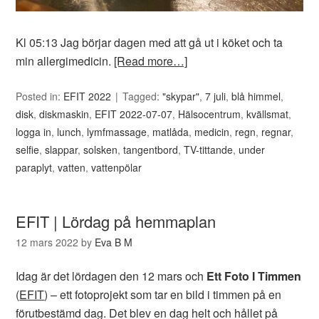
Kl 05:13 Jag börjar dagen med att gå ut i köket och ta
min allergimedicin.
[Read more…]
Posted in:
EFIT 2022
Tagged:
"skypar"
,
7 juli
,
blå himmel
,
disk
,
diskmaskin
,
EFIT 2022-07-07
,
Hälsocentrum
,
kvällsmat
,
logga in
,
lunch
,
lymfmassage
,
matlåda
,
medicin
,
regn
,
regnar
,
selfie
,
slappar
,
solsken
,
tangentbord
,
TV-tittande
,
under
paraplyt
,
vatten
,
vattenpölar
EFIT | Lördag på hemmaplan
12 mars 2022
by
Eva B M
Idag är det lördagen den 12 mars och
Ett Foto I Timmen
(
EFIT
) – ett fotoprojekt som tar en bild i timmen på en
förutbestämd dag. Det blev en dag helt och hållet på