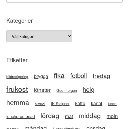
Kategorier
Kategorier
Etiketter
fika
fotboll
fredag
brygga
bildredigering
frukost
helg
fönster
God morgon
hemma
kaffe
kanal
IK Sleipner
lunch
himmel
lördag
middag
moln
mat
lunchpromenad
måndag
onsdag
Norsholmsbron
morgon