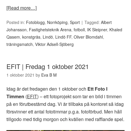
[Read more…]
Posted in:
Fotoblogg
,
Norrköping
,
Sport
Tagged:
Albert
Johansson
,
Fastighetsteknik Arena
,
fotboll
,
IK Sleipner
,
Khaled
Qasem
,
konstgräs
,
Lindö
,
Lindö FF
,
Oliver Blomdahl
,
träningsmatch
,
Viktor Adsell-Sjöberg
EFIT | Fredag 1 oktober 2021
1 oktober 2021
by
Eva B M
Idag är det fredagen den 1 oktober och
Ett Foto I
Timmen
(
EFIT
) – ett fotoprojekt som tar en bild i timmen
på en förutbestämd dag. Vi är tillbaks på kontoret så idag
försvinner ett antal fototimmar p.g.a. fotoförbud. Men håll
tillgodo med tidig morgon och kvällen med rafflande spel.