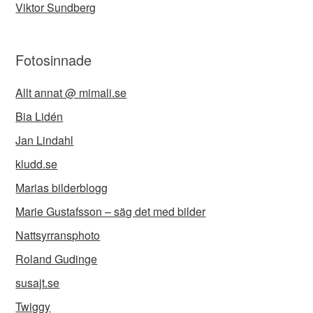
Viktor Sundberg
Fotosinnade
Allt annat @ mimali.se
Bia Lidén
Jan Lindahl
kludd.se
Marias bilderblogg
Marie Gustafsson – säg det med bilder
Nattsyrransphoto
Roland Gudinge
susajt.se
Twiggy