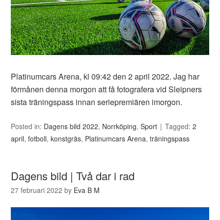
Platinumcars Arena, kl 09:42 den 2 april 2022. Jag har
förmånen denna morgon att få fotografera vid Sleipners
sista träningspass innan seriepremiären imorgon.
Posted in:
Dagens bild 2022
,
Norrköping
,
Sport
Tagged:
2
april
,
fotboll
,
konstgräs
,
Platinumcars Arena
,
träningspass
Dagens bild | Två dar i rad
27 februari 2022
by
Eva B M