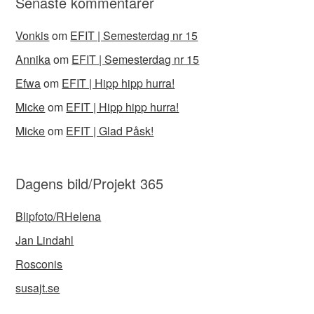
Senaste kommentarer
Vonkis
om
EFIT | Semesterdag nr 15
Annika
om
EFIT | Semesterdag nr 15
Efwa
om
EFIT | Hipp hipp hurra!
Micke
om
EFIT | Hipp hipp hurra!
Micke
om
EFIT | Glad Påsk!
Dagens bild/Projekt 365
Blipfoto/RHelena
Jan Lindahl
Rosconis
susajt.se