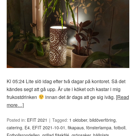
Kl 05:24 Lite slö idag efter två dagar på kontoret. Så det
kändes segt att gå upp. Är ute i köket och kastar i mig
frukostdrinken
innan det är dags att ge sig iväg.
[Read
more…]
Posted in:
EFIT 2021
Tagged:
1 oktober
,
bildöverföring
,
catering
,
E4
,
EFIT 2021-10-01
,
fikapaus
,
fönsterlampa
,
fotboll
,
Fotbollsrondellen
,
grillad fläskfilé
,
grönsaker
,
hållplats
,