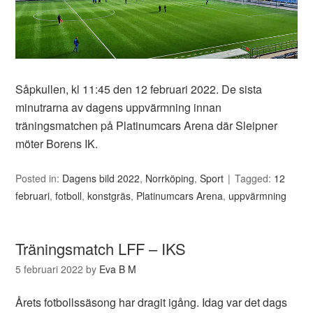
Såpkullen, kl 11:45 den 12 februari 2022. De sista
minutrarna av dagens uppvärmning innan
träningsmatchen på Platinumcars Arena där Sleipner
möter Borens IK.
Posted in:
Dagens bild 2022
,
Norrköping
,
Sport
Tagged:
12
februari
,
fotboll
,
konstgräs
,
Platinumcars Arena
,
uppvärmning
Träningsmatch LFF – IKS
5 februari 2022
by
Eva B M
Årets fotbollssäsong har dragit igång. Idag var det dags