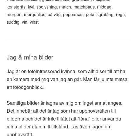
konstgräs
,
kvällsbelysning
,
match
,
matchpaus
,
middag
,
morgon
,
morgonljus
,
på väg
,
pepparsås
,
potatisgratäng
,
regn
,
suddig
,
vin
,
vinst
Jag & mina bilder
Jag är en fotointresserad kvinna, som alltid ser till att ha
en kamera med mig vart jag än går. Man får ju inte missa
ett fotoögonblick...
Samtliga bilder är tagna av mig om inget annat anges.
Det innebär att det är jag som har upphovsrätten till
bilderna och det är inte tillåtet att "låna" eller använda
mina bilder utan mitt tillstånd. Läs även
lagen om
upphovsrätt
.