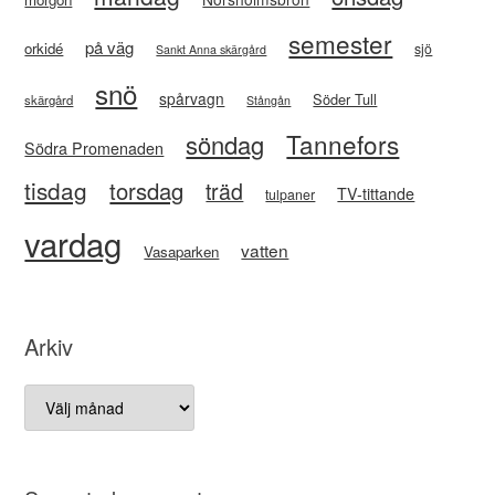
semester
på väg
orkidé
sjö
Sankt Anna skärgård
snö
spårvagn
Söder Tull
skärgård
Stångån
Tannefors
söndag
Södra Promenaden
tisdag
torsdag
träd
TV-tittande
tulpaner
vardag
vatten
Vasaparken
Arkiv
Arkiv