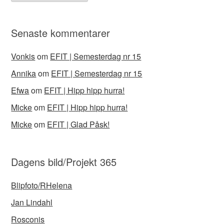
Senaste kommentarer
Vonkis
om
EFIT | Semesterdag nr 15
Annika
om
EFIT | Semesterdag nr 15
Efwa
om
EFIT | Hipp hipp hurra!
Micke
om
EFIT | Hipp hipp hurra!
Micke
om
EFIT | Glad Påsk!
Dagens bild/Projekt 365
Blipfoto/RHelena
Jan Lindahl
Rosconis