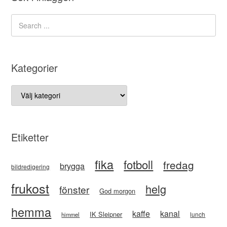
Kategorier
Kategorier
Etiketter
fika
fotboll
fredag
brygga
bildredigering
frukost
helg
fönster
God morgon
hemma
kaffe
kanal
IK Sleipner
lunch
himmel