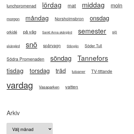
lördag
middag
moln
mat
lunchpromenad
måndag
onsdag
Norsholmsbron
morgon
semester
på väg
orkidé
sjö
Sankt Anna skärgård
snö
spårvagn
Söder Tull
skärgård
Stångån
Tannefors
söndag
Södra Promenaden
tisdag
torsdag
träd
TV-tittande
tulpaner
vardag
vatten
Vasaparken
Arkiv
Arkiv