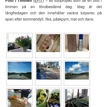
Foto I Timmen
(
EFIT
) – ett fotoprojekt som tar en bild i
timmen på en förutbestämd dag. Idag är det
långfredagen och den innehåller vackra tulpaner, på
span efter sommaridyll, fika, påskpynt, mat och dans.