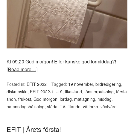
Kl 09:20 God morgon! Eller kanske god förmiddag?!
[Read more…]
Posted in:
EFIT 2022
Tagged:
19 november
,
bildredigering
,
diskmaskin
,
EFIT 2022-11-19
,
fikastund
,
fönsterputsning
,
första
snön
,
frukost
,
God morgon
,
lördag
,
matlagning
,
middag
,
namnsdagshälsning
,
städa
,
TV-tittande
,
våttorka
,
växtvård
EFIT | Årets första!