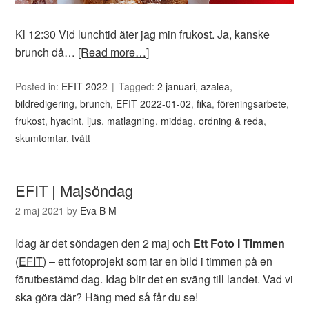
Kl 12:30 Vid lunchtid äter jag min frukost. Ja, kanske
brunch då…
[Read more…]
Posted in:
EFIT 2022
Tagged:
2 januari
,
azalea
,
bildredigering
,
brunch
,
EFIT 2022-01-02
,
fika
,
föreningsarbete
,
frukost
,
hyacint
,
ljus
,
matlagning
,
middag
,
ordning & reda
,
skumtomtar
,
tvätt
EFIT | Majsöndag
2 maj 2021
by
Eva B M
Idag är det söndagen den 2 maj och
Ett Foto I Timmen
(
EFIT
) – ett fotoprojekt som tar en bild i timmen på en
förutbestämd dag. Idag blir det en sväng till landet. Vad vi
ska göra där? Häng med så får du se!