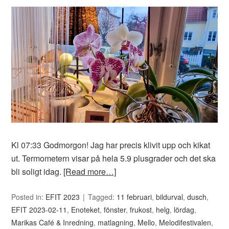
Kl 07:33 Godmorgon! Jag har precis klivit upp och kikat
ut. Termometern visar på hela 5.9 plusgrader och det ska
bli soligt idag.
[Read more…]
Posted in:
EFIT 2023
Tagged:
11 februari
,
bildurval
,
dusch
,
EFIT 2023-02-11
,
Enoteket
,
fönster
,
frukost
,
helg
,
lördag
,
Marikas Café & Inredning
,
matlagning
,
Mello
,
Melodifestivalen
,