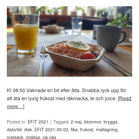
Kl 08:50 Vaknade en bit efter åtta. Snabba ryck upp för
att äta en lyxig frukost med räkmacka, te och juice.
[Read
more…]
Posted in:
EFIT 2021
Tagged:
2 maj
,
blommor
,
brygga
,
datortid
,
disk
,
EFIT 2021-05-02
,
fika
,
frukost
,
matlagning
,
matsäck
,
middag
,
på väg