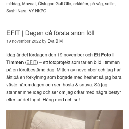
middag
,
Moveat
,
Ölstugan Gull Olle
,
orkidéer
,
på väg
,
selfie
,
Sushi Nara
,
VY NKPG
EFIT | Dagen då första snön föll
19 november 2022
by
Eva B M
Idag är det lördagen den 19 november och
Ett Foto I
Timmen
(
EFIT
) – ett fotoprojekt som tar en bild i timmen
på en förutbestämd dag. Mitten av november och jag har
åkt på en förkylning som började med heshet så jag bara
väste häromdagen och sen hosta & snuva. Så jag
stannar inne idag och ser om jag orkar med några bestyr
eller tar det lugnt. Häng med och se!