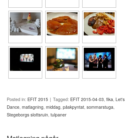
Posted in:
EFIT 2015
Tagged:
EFIT 2015-04-03
,
fika
,
Let's
Dance
,
matlagning
,
middag
,
påskpyntat
,
sommarstuga
,
Stegeborgs slottsruin
,
tulpaner
Matlagning pågår