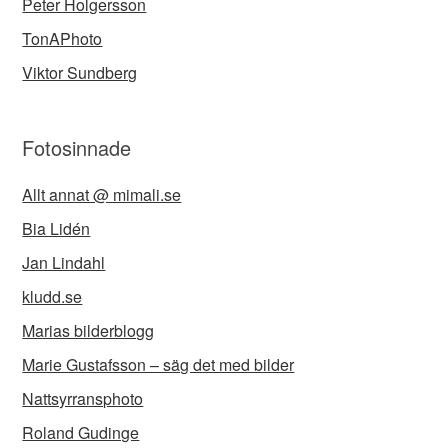
Peter Holgersson
TonAPhoto
Viktor Sundberg
Fotosinnade
Allt annat @ mimali.se
Bia Lidén
Jan Lindahl
kludd.se
Marias bilderblogg
Marie Gustafsson – säg det med bilder
Nattsyrransphoto
Roland Gudinge