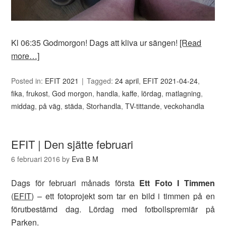
Kl 06:35 Godmorgon! Dags att kliva ur sängen!
[Read
more…]
Posted in:
EFIT 2021
Tagged:
24 april
,
EFIT 2021-04-24
,
fika
,
frukost
,
God morgon
,
handla
,
kaffe
,
lördag
,
matlagning
,
middag
,
på väg
,
städa
,
Storhandla
,
TV-tittande
,
veckohandla
EFIT | Den sjätte februari
6 februari 2016
by
Eva B M
Dags för februari månads första
Ett Foto I Timmen
(
EFIT
) – ett fotoprojekt som tar en bild i timmen på en
förutbestämd dag. Lördag med fotbollspremiär på
Parken.