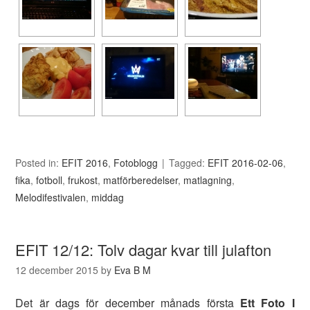
Posted in:
EFIT 2016
,
Fotoblogg
Tagged:
EFIT 2016-02-06
,
fika
,
fotboll
,
frukost
,
matförberedelser
,
matlagning
,
Melodifestivalen
,
middag
EFIT 12/12: Tolv dagar kvar till julafton
12 december 2015
by
Eva B M
Det är dags för december månads första
Ett Foto I