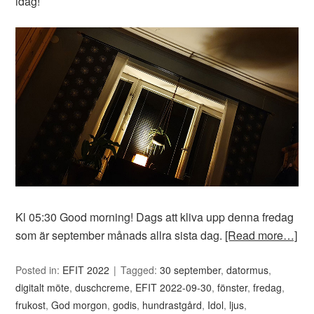
idag!
Kl 05:30 Good morning! Dags att kliva upp denna fredag
som är september månads allra sista dag.
[Read more…]
Posted in:
EFIT 2022
Tagged:
30 september
,
datormus
,
digitalt möte
,
duschcreme
,
EFIT 2022-09-30
,
fönster
,
fredag
,
frukost
,
God morgon
,
godis
,
hundrastgård
,
Idol
,
ljus
,