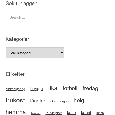
Sök i inläggen
Kategorier
Kategorier
Etiketter
fika
fotboll
fredag
brygga
bildredigering
frukost
helg
fönster
God morgon
hemma
kaffe
kanal
IK Sleipner
lunch
himmel