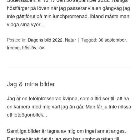
höstfärger på löven när jag passerar via en gångväg jag
inte gått förut på min lunchpromenad. Ibland måste man
vidga sina vyer…
Posted in:
Dagens bild 2022
,
Natur
Tagged:
30 september
,
fredag
,
höstlöv
,
löv
Jag & mina bilder
Jag är en fotointresserad kvinna, som alltid ser till att ha
en kamera med mig vart jag än går. Man får ju inte missa
ett fotoögonblick...
Samtliga bilder är tagna av mig om inget annat anges.
Det innebär att det är jag som har upphovsrätten till