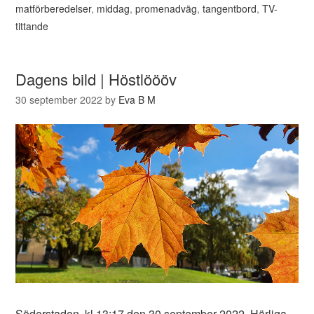
matförberedelser
,
middag
,
promenadväg
,
tangentbord
,
TV-
tittande
Dagens bild | Höstlöööv
30 september 2022
by
Eva B M
Söderstaden, kl 13:17 den 30 september 2022. Härliga