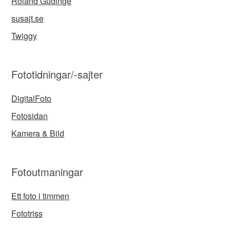
Roland Gudinge
susajt.se
Twiggy
Fototidningar/-sajter
DigitalFoto
Fotosidan
Kamera & Bild
Fotoutmaningar
Ett foto i timmen
Fototriss