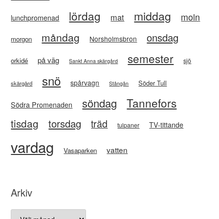
lördag
middag
moln
mat
lunchpromenad
måndag
onsdag
Norsholmsbron
morgon
semester
på väg
orkidé
sjö
Sankt Anna skärgård
snö
spårvagn
Söder Tull
skärgård
Stångån
Tannefors
söndag
Södra Promenaden
tisdag
torsdag
träd
TV-tittande
tulpaner
vardag
vatten
Vasaparken
Arkiv
Arkiv