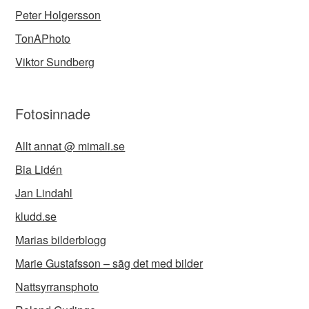
Peter Holgersson
TonAPhoto
Viktor Sundberg
Fotosinnade
Allt annat @ mimali.se
Bia Lidén
Jan Lindahl
kludd.se
Marias bilderblogg
Marie Gustafsson – säg det med bilder
Nattsyrransphoto