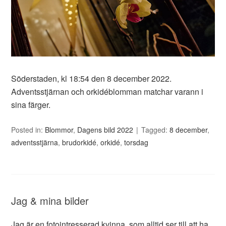
Söderstaden, kl 18:54 den 8 december 2022.
Adventsstjärnan och orkidéblomman matchar varann i
sina färger.
Posted in:
Blommor
,
Dagens bild 2022
Tagged:
8 december
,
adventsstjärna
,
brudorkidé
,
orkidé
,
torsdag
Jag & mina bilder
Jag är en fotointresserad kvinna, som alltid ser till att ha