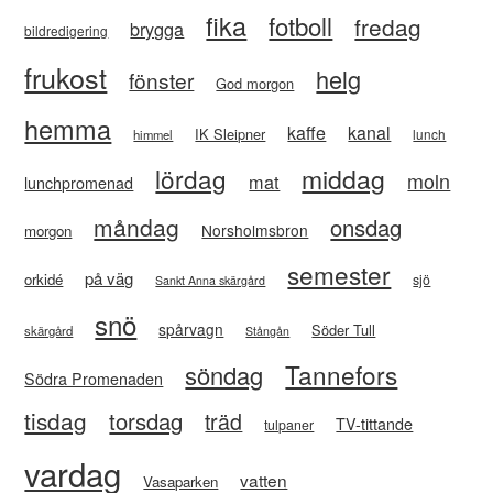
fika
fotboll
fredag
brygga
bildredigering
frukost
helg
fönster
God morgon
hemma
kaffe
kanal
IK Sleipner
lunch
himmel
lördag
middag
moln
mat
lunchpromenad
måndag
onsdag
Norsholmsbron
morgon
semester
på väg
orkidé
sjö
Sankt Anna skärgård
snö
spårvagn
Söder Tull
skärgård
Stångån
Tannefors
söndag
Södra Promenaden
tisdag
torsdag
träd
TV-tittande
tulpaner
vardag
vatten
Vasaparken