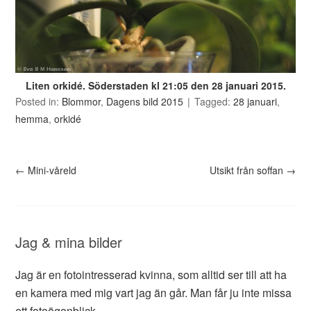
Liten orkidé. Söderstaden kl 21:05 den 28 januari 2015.
Posted in:
Blommor
,
Dagens bild 2015
Tagged:
28 januari
,
hemma
,
orkidé
←
Mini-våreld
Utsikt från soffan
→
Jag & mina bilder
Jag är en fotointresserad kvinna, som alltid ser till att ha
en kamera med mig vart jag än går. Man får ju inte missa
ett fotoögonblick...