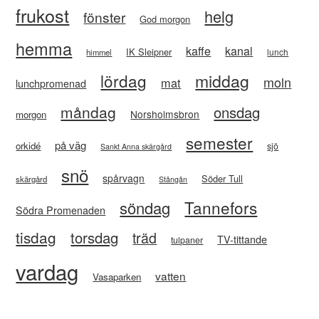
frukost
helg
fönster
God morgon
hemma
kaffe
kanal
IK Sleipner
lunch
himmel
lördag
middag
moln
mat
lunchpromenad
måndag
onsdag
Norsholmsbron
morgon
semester
på väg
orkidé
sjö
Sankt Anna skärgård
snö
spårvagn
Söder Tull
skärgård
Stångån
Tannefors
söndag
Södra Promenaden
tisdag
torsdag
träd
TV-tittande
tulpaner
vardag
vatten
Vasaparken