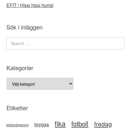
EFIT | Hipp hipp hurra!
Sök i inläggen
Kategorier
Kategorier
Etiketter
fika
fotboll
fredag
brygga
bildredigering