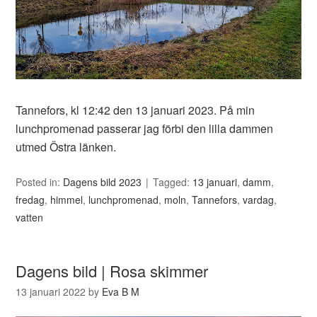
Tannefors, kl 12:42 den 13 januari 2023. På min
lunchpromenad passerar jag förbi den lilla dammen
utmed Östra länken.
Posted in:
Dagens bild 2023
Tagged:
13 januari
,
damm
,
fredag
,
himmel
,
lunchpromenad
,
moln
,
Tannefors
,
vardag
,
vatten
Dagens bild | Rosa skimmer
13 januari 2022
by
Eva B M