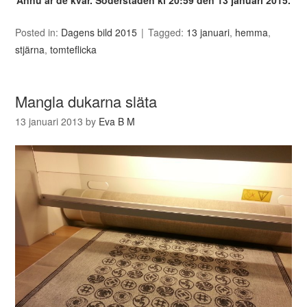
Ännu är de kvar. Söderstaden kl 20:59 den 13 januari 2015.
Posted in:
Dagens bild 2015
Tagged:
13 januari
,
hemma
,
stjärna
,
tomteflicka
Mangla dukarna släta
13 januari 2013
by
Eva B M