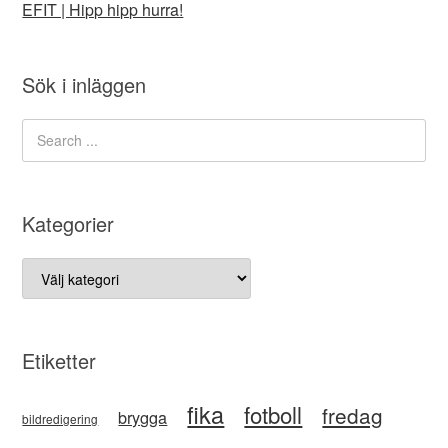
EFIT | Hipp hipp hurra!
Sök i inläggen
Kategorier
Kategorier
Etiketter
fika
fotboll
fredag
brygga
bildredigering