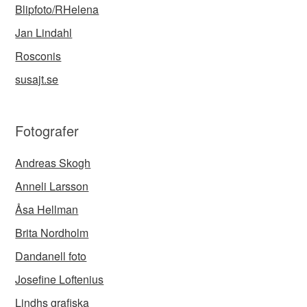
Blipfoto/RHelena
Jan Lindahl
Rosconis
susajt.se
Fotografer
Andreas Skogh
Anneli Larsson
Åsa Hellman
Brita Nordholm
Dandanell foto
Josefine Loftenius
Lindhs grafiska