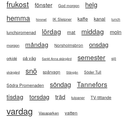
frukost
helg
fönster
God morgon
hemma
kaffe
kanal
IK Sleipner
lunch
himmel
lördag
middag
moln
mat
lunchpromenad
måndag
onsdag
Norsholmsbron
morgon
semester
på väg
orkidé
sjö
Sankt Anna skärgård
snö
spårvagn
Söder Tull
skärgård
Stångån
Tannefors
söndag
Södra Promenaden
tisdag
torsdag
träd
TV-tittande
tulpaner
vardag
vatten
Vasaparken