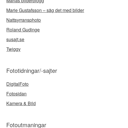
Marias bilderblogg
Marie Gustafsson – säg det med bilder
Nattsyrransphoto
Roland Gudinge
susajt.se
Twiggy
Fototidningar/-sajter
DigitalFoto
Fotosidan
Kamera & Bild
Fotoutmaningar