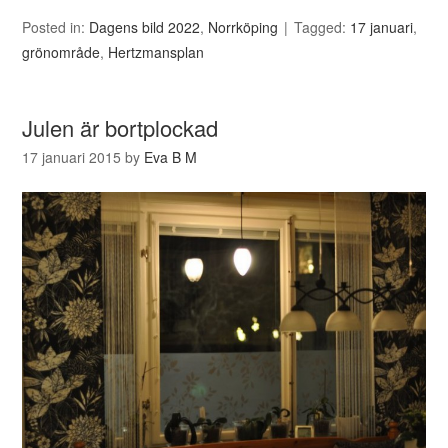
Posted in:
Dagens bild 2022
,
Norrköping
Tagged:
17 januari
,
grönområde
,
Hertzmansplan
Julen är bortplockad
17 januari 2015
by
Eva B M