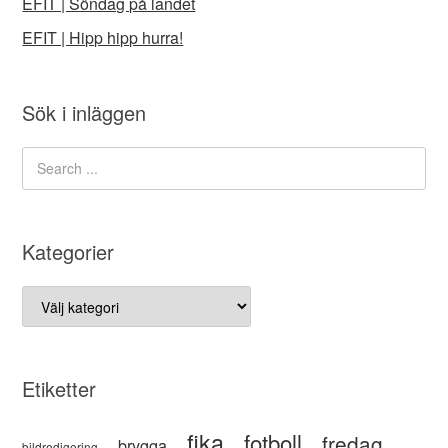
EFIT | Söndag på landet
EFIT | Hipp hipp hurra!
Sök i inläggen
Kategorier
Kategorier
Etiketter
fika
fotboll
fredag
brygga
bildredigering