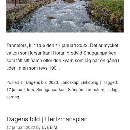
Tannefors, kl 11:55 den 17 januari 2023. Det är mycket
vatten som forsar fram i foran bredvid Snugganparken
som fått sitt namn efter den kvarn som låg här en gång i
tiden, men som revs 1931.
Posted in:
Dagens bild 2023
,
Landskap
,
Linköping
Tagged:
17 januari
,
fors
,
Snugganparken
,
Stångån
,
Tannefors
,
tisdag
,
vardag
Dagens bild | Hertzmansplan
17 januari 2022
by
Eva B M