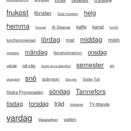
frukost
helg
fönster
God morgon
hemma
kaffe
kanal
IK Sleipner
lunch
himmel
lördag
middag
moln
mat
lunchpromenad
måndag
onsdag
Norsholmsbron
morgon
semester
på väg
orkidé
sjö
Sankt Anna skärgård
snö
spårvagn
Söder Tull
skärgård
Stångån
Tannefors
söndag
Södra Promenaden
tisdag
torsdag
träd
TV-tittande
tulpaner
vardag
vatten
Vasaparken