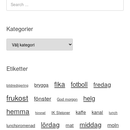
Kategorier
Kategorier
Etiketter
fika
fotboll
fredag
brygga
bildredigering
frukost
helg
fönster
God morgon
hemma
kaffe
kanal
IK Sleipner
lunch
himmel
lördag
middag
moln
mat
lunchpromenad