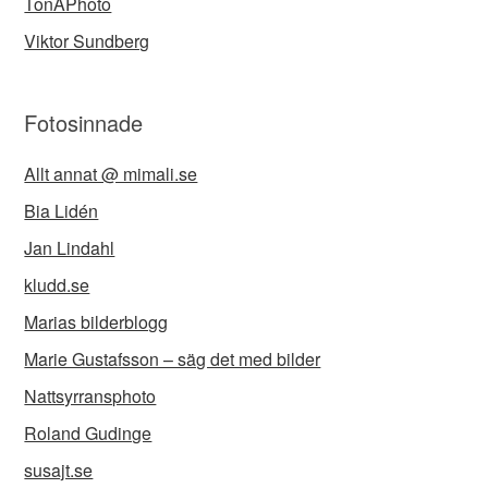
TonAPhoto
Viktor Sundberg
Fotosinnade
Allt annat @ mimali.se
Bia Lidén
Jan Lindahl
kludd.se
Marias bilderblogg
Marie Gustafsson – säg det med bilder
Nattsyrransphoto
Roland Gudinge
susajt.se