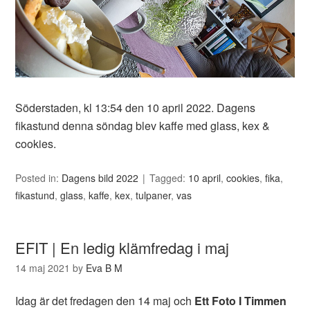
Söderstaden, kl 13:54 den 10 april 2022. Dagens
fikastund denna söndag blev kaffe med glass, kex &
cookies.
Posted in:
Dagens bild 2022
Tagged:
10 april
,
cookies
,
fika
,
fikastund
,
glass
,
kaffe
,
kex
,
tulpaner
,
vas
EFIT | En ledig klämfredag i maj
14 maj 2021
by
Eva B M
Idag är det fredagen den 14 maj och
Ett Foto I Timmen