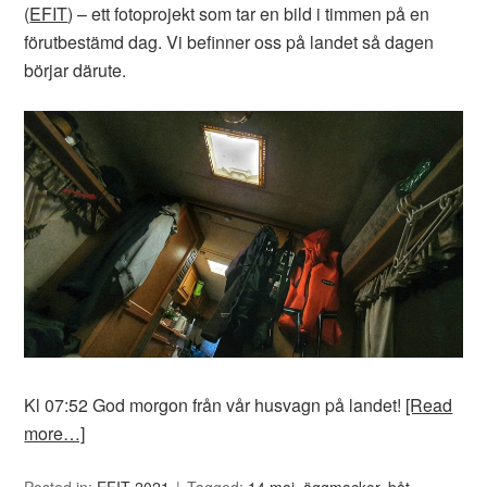
(
EFIT
) – ett fotoprojekt som tar en bild i timmen på en
förutbestämd dag. Vi befinner oss på landet så dagen
börjar därute.
Kl 07:52 God morgon från vår husvagn på landet!
[Read
more…]
Posted in:
EFIT 2021
Tagged:
14 maj
,
äggmackor
,
båt
,