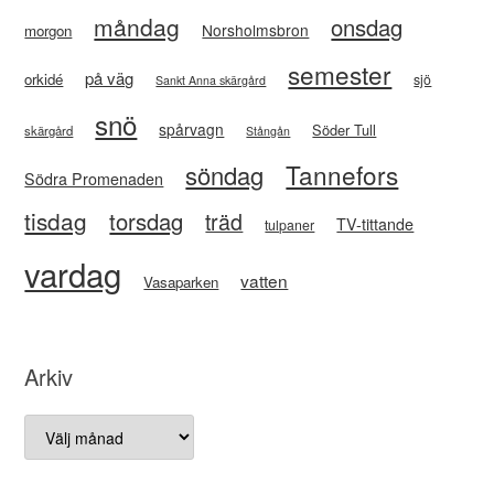
måndag
onsdag
Norsholmsbron
morgon
semester
på väg
orkidé
sjö
Sankt Anna skärgård
snö
spårvagn
Söder Tull
skärgård
Stångån
Tannefors
söndag
Södra Promenaden
tisdag
torsdag
träd
TV-tittande
tulpaner
vardag
vatten
Vasaparken
Arkiv
Arkiv