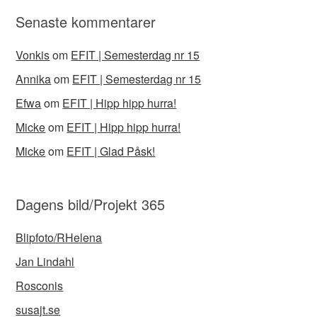
Senaste kommentarer
Vonkis
om
EFIT | Semesterdag nr 15
Annika
om
EFIT | Semesterdag nr 15
Efwa
om
EFIT | Hipp hipp hurra!
Micke
om
EFIT | Hipp hipp hurra!
Micke
om
EFIT | Glad Påsk!
Dagens bild/Projekt 365
Blipfoto/RHelena
Jan Lindahl
Rosconis
susajt.se