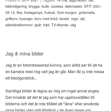
bildredigering
,
brygga
,
bulle
,
cookies
,
diskmaskin
,
EFIT 2021-
05-14
,
fika
,
fredagsmys
,
frukost
,
God morgon
,
gräsmatta
,
grillkorv
,
husvagn
,
korv med bröd
,
landet
,
regn
,
sjö
,
slånbärsblommor
,
spår
,
träd
,
TV-tittande
,
väg
Jag & mina bilder
Jag är en fotointresserad kvinna, som alltid ser till att ha
en kamera med mig vart jag än går. Man får ju inte missa
ett fotoögonblick...
Samtliga bilder är tagna av mig om inget annat anges.
Det innebär att det är jag som har upphovsrätten till
bilderna och det är inte tillåtet att "låna" eller använda
mina bilder utan mitt tillstånd. Läs även
lagen om