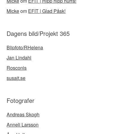
Micke
om
EFIT | Hipp hipp hurra!
Micke
om
EFIT | Glad Påsk!
Dagens bild/Projekt 365
Blipfoto/RHelena
Jan Lindahl
Rosconis
susajt.se
Fotografer
Andreas Skogh
Anneli Larsson