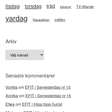
tisdag
torsdag
träd
TV-tittande
tulpaner
vardag
vatten
Vasaparken
Arkiv
Arkiv
Senaste kommentarer
Vonkis
om
EFIT | Semesterdag nr 15
Annika
om
EFIT | Semesterdag nr 15
Efwa
om
EFIT | Hipp hipp hurra!