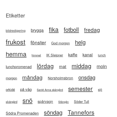
Etiketter
fika
fotboll
fredag
brygga
bildredigering
frukost
helg
fönster
God morgon
hemma
kaffe
kanal
IK Sleipner
lunch
himmel
lördag
middag
moln
mat
lunchpromenad
måndag
onsdag
Norsholmsbron
morgon
semester
på väg
orkidé
sjö
Sankt Anna skärgård
snö
spårvagn
Söder Tull
skärgård
Stångån
Tannefors
söndag
Södra Promenaden