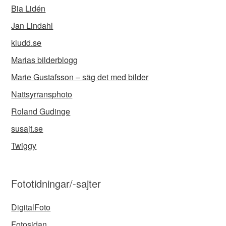
Bia Lidén
Jan Lindahl
kludd.se
Marias bilderblogg
Marie Gustafsson – säg det med bilder
Nattsyrransphoto
Roland Gudinge
susajt.se
Twiggy
Fototidningar/-sajter
DigitalFoto
Fotosidan