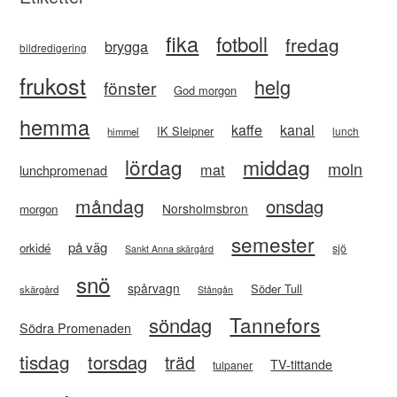
fika
fotboll
fredag
brygga
bildredigering
frukost
helg
fönster
God morgon
hemma
kaffe
kanal
IK Sleipner
lunch
himmel
lördag
middag
moln
mat
lunchpromenad
måndag
onsdag
Norsholmsbron
morgon
semester
på väg
orkidé
sjö
Sankt Anna skärgård
snö
spårvagn
Söder Tull
skärgård
Stångån
Tannefors
söndag
Södra Promenaden
tisdag
torsdag
träd
TV-tittande
tulpaner