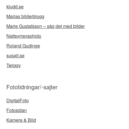
kludd.se
Marias bilderblogg
Marie Gustafsson – säg det med bilder
Nattsyrransphoto
Roland Gudinge
susajt.se
Twiggy
Fototidningar/-sajter
DigitalFoto
Fotosidan
Kamera & Bild