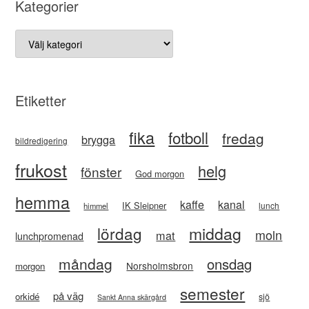
Kategorier
Kategorier
Etiketter
fika
fotboll
fredag
brygga
bildredigering
frukost
helg
fönster
God morgon
hemma
kaffe
kanal
IK Sleipner
lunch
himmel
lördag
middag
moln
mat
lunchpromenad
måndag
onsdag
Norsholmsbron
morgon
semester
på väg
orkidé
sjö
Sankt Anna skärgård