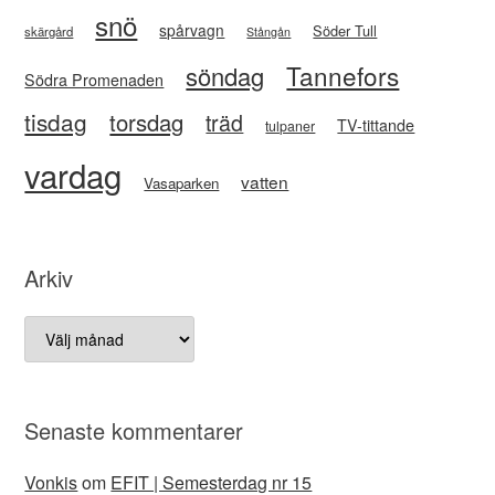
snö
spårvagn
Söder Tull
skärgård
Stångån
Tannefors
söndag
Södra Promenaden
tisdag
torsdag
träd
TV-tittande
tulpaner
vardag
vatten
Vasaparken
Arkiv
Arkiv
Senaste kommentarer
Vonkis
om
EFIT | Semesterdag nr 15