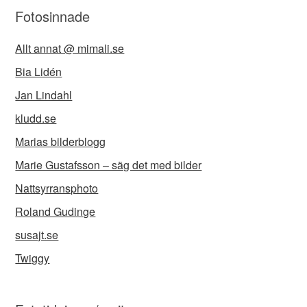
Fotosinnade
Allt annat @ mimali.se
Bia Lidén
Jan Lindahl
kludd.se
Marias bilderblogg
Marie Gustafsson – säg det med bilder
Nattsyrransphoto
Roland Gudinge
susajt.se
Twiggy