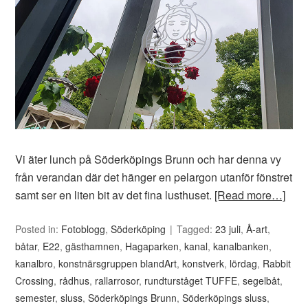
Vi äter lunch på Söderköpings Brunn och har denna vy
från verandan där det hänger en pelargon utanför fönstret
samt ser en liten bit av det fina lusthuset.
[Read more…]
Posted in:
Fotoblogg
,
Söderköping
Tagged:
23 juli
,
Å-art
,
båtar
,
E22
,
gästhamnen
,
Hagaparken
,
kanal
,
kanalbanken
,
kanalbro
,
konstnärsgruppen blandArt
,
konstverk
,
lördag
,
Rabbit
Crossing
,
rådhus
,
rallarrosor
,
rundturståget TUFFE
,
segelbåt
,
semester
,
sluss
,
Söderköpings Brunn
,
Söderköpings sluss
,