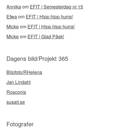
Annika
om
EFIT | Semesterdag nr 15
Efwa
om
EFIT | Hipp hipp hurra!
Micke
om
EFIT | Hipp hipp hurra!
Micke
om
EFIT | Glad Påsk!
Dagens bild/Projekt 365
Blipfoto/RHelena
Jan Lindahl
Rosconis
susajt.se
Fotografer