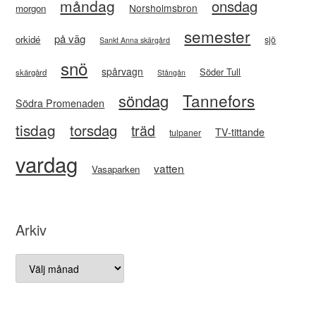
måndag
onsdag
Norsholmsbron
morgon
semester
på väg
orkidé
sjö
Sankt Anna skärgård
snö
spårvagn
Söder Tull
skärgård
Stångån
Tannefors
söndag
Södra Promenaden
tisdag
torsdag
träd
TV-tittande
tulpaner
vardag
vatten
Vasaparken
Arkiv
Arkiv