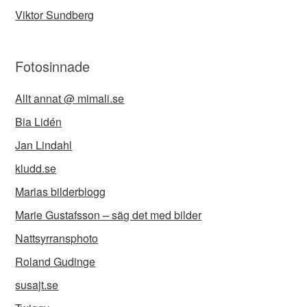
Viktor Sundberg
Fotosinnade
Allt annat @ mimali.se
Bia Lidén
Jan Lindahl
kludd.se
Marias bilderblogg
Marie Gustafsson – säg det med bilder
Nattsyrransphoto
Roland Gudinge
susajt.se