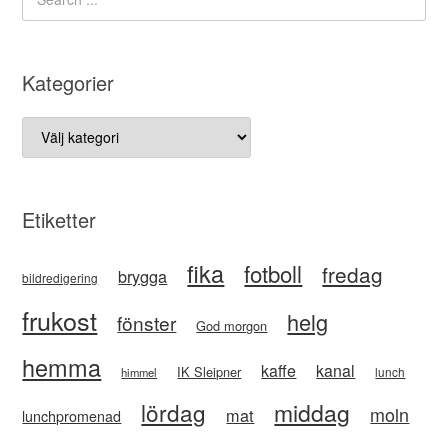
Kategorier
Kategorier
Etiketter
fika
fotboll
fredag
brygga
bildredigering
frukost
helg
fönster
God morgon
hemma
kaffe
kanal
IK Sleipner
lunch
himmel
lördag
middag
moln
mat
lunchpromenad