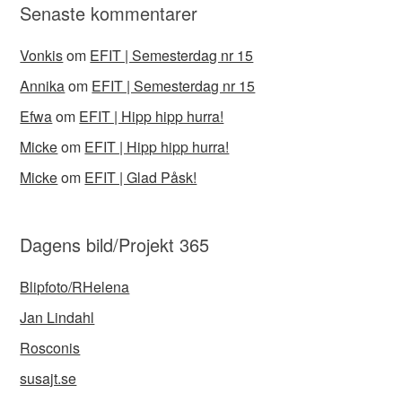
Senaste kommentarer
Vonkis
om
EFIT | Semesterdag nr 15
Annika
om
EFIT | Semesterdag nr 15
Efwa
om
EFIT | Hipp hipp hurra!
Micke
om
EFIT | Hipp hipp hurra!
Micke
om
EFIT | Glad Påsk!
Dagens bild/Projekt 365
Blipfoto/RHelena
Jan Lindahl
Rosconis
susajt.se