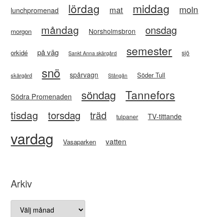
lördag
middag
moln
mat
lunchpromenad
måndag
onsdag
Norsholmsbron
morgon
semester
på väg
orkidé
sjö
Sankt Anna skärgård
snö
spårvagn
Söder Tull
skärgård
Stångån
Tannefors
söndag
Södra Promenaden
tisdag
torsdag
träd
TV-tittande
tulpaner
vardag
vatten
Vasaparken
Arkiv
Arkiv