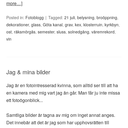
more…]
Posted in:
Fotoblogg
Tagged:
21 juli
,
belysning
,
broöppning
,
dekorationer
,
glass
,
Göta kanal
,
grav
,
kex
,
klosterruin
,
kyrkbyn
,
ost
,
räksmörgås
,
semester
,
sluss
,
solnedgång
,
väremrekord
,
vin
Jag & mina bilder
Jag är en fotointresserad kvinna, som alltid ser till att ha
en kamera med mig vart jag än går. Man får ju inte missa
ett fotoögonblick...
Samtliga bilder är tagna av mig om inget annat anges.
Det innebär att det är jag som har upphovsrätten till