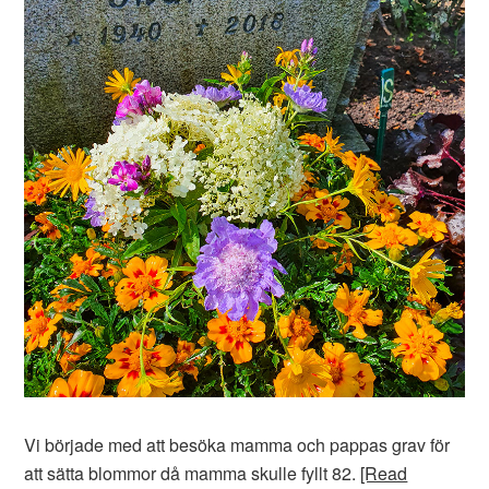
Vi började med att besöka mamma och pappas grav för
att sätta blommor då mamma skulle fyllt 82.
[Read