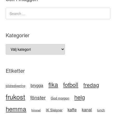
Kategorier
Kategorier
Etiketter
fika
fotboll
fredag
brygga
bildredigering
frukost
helg
fönster
God morgon
hemma
kaffe
kanal
IK Sleipner
lunch
himmel