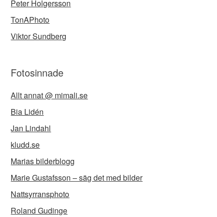
Peter Holgersson
TonAPhoto
Viktor Sundberg
Fotosinnade
Allt annat @ mimali.se
Bia Lidén
Jan Lindahl
kludd.se
Marias bilderblogg
Marie Gustafsson – säg det med bilder
Nattsyrransphoto
Roland Gudinge