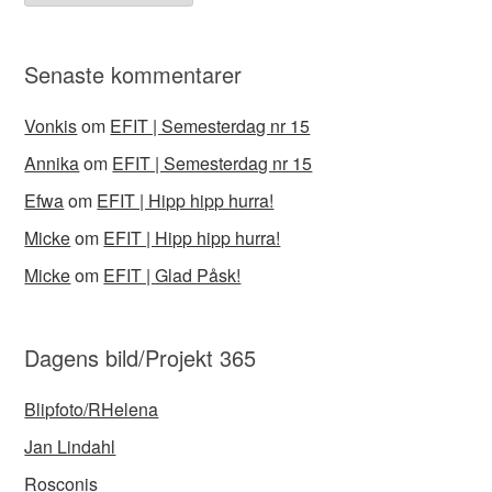
Senaste kommentarer
Vonkis
om
EFIT | Semesterdag nr 15
Annika
om
EFIT | Semesterdag nr 15
Efwa
om
EFIT | Hipp hipp hurra!
Micke
om
EFIT | Hipp hipp hurra!
Micke
om
EFIT | Glad Påsk!
Dagens bild/Projekt 365
Blipfoto/RHelena
Jan Lindahl
Rosconis