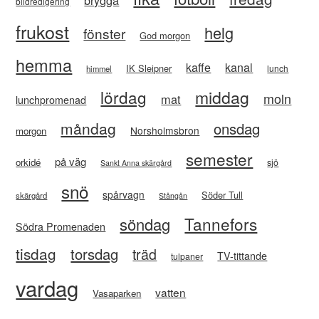
brygga
bildredigering
frukost
helg
fönster
God morgon
hemma
kaffe
kanal
IK Sleipner
lunch
himmel
lördag
middag
moln
mat
lunchpromenad
måndag
onsdag
Norsholmsbron
morgon
semester
på väg
orkidé
sjö
Sankt Anna skärgård
snö
spårvagn
Söder Tull
skärgård
Stångån
Tannefors
söndag
Södra Promenaden
tisdag
torsdag
träd
TV-tittande
tulpaner
vardag
vatten
Vasaparken