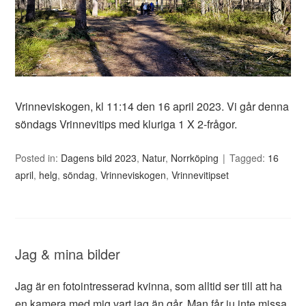
Vrinneviskogen, kl 11:14 den 16 april 2023. Vi går denna
söndags Vrinnevitips med kluriga 1 X 2-frågor.
Posted in:
Dagens bild 2023
,
Natur
,
Norrköping
Tagged:
16
april
,
helg
,
söndag
,
Vrinneviskogen
,
Vrinnevitipset
Jag & mina bilder
Jag är en fotointresserad kvinna, som alltid ser till att ha
en kamera med mig vart jag än går. Man får ju inte missa