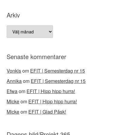
Arkiv
Arkiv
Senaste kommentarer
Vonkis
om
EFIT | Semesterdag nr 15
Annika
om
EFIT | Semesterdag nr 15
Efwa
om
EFIT | Hipp hipp hurra!
Micke
om
EFIT | Hipp hipp hurra!
Micke
om
EFIT | Glad Påsk!
Dagens bild/Projekt 365