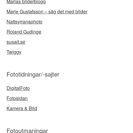
Marias bilderblogg
Marie Gustafsson – säg det med bilder
Nattsyrransphoto
Roland Gudinge
susajt.se
Twiggy
Fototidningar/-sajter
DigitalFoto
Fotosidan
Kamera & Bild
Fotoutmaningar