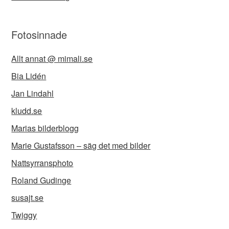
Fotosinnade
Allt annat @ mimali.se
Bia Lidén
Jan Lindahl
kludd.se
Marias bilderblogg
Marie Gustafsson – säg det med bilder
Nattsyrransphoto
Roland Gudinge
susajt.se
Twiggy