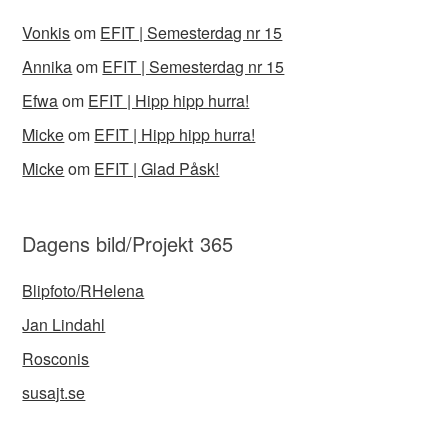
Vonkis
om
EFIT | Semesterdag nr 15
Annika
om
EFIT | Semesterdag nr 15
Efwa
om
EFIT | Hipp hipp hurra!
Micke
om
EFIT | Hipp hipp hurra!
Micke
om
EFIT | Glad Påsk!
Dagens bild/Projekt 365
Blipfoto/RHelena
Jan Lindahl
Rosconis
susajt.se