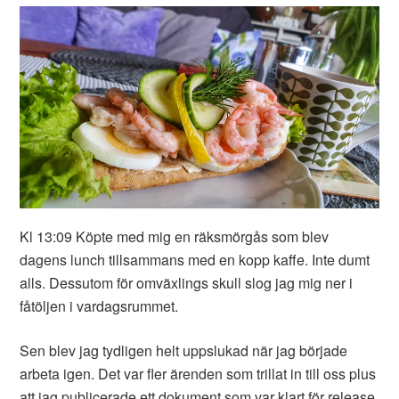
Kl 13:09 Köpte med mig en räksmörgås som blev
dagens lunch tillsammans med en kopp kaffe. Inte dumt
alls. Dessutom för omväxlings skull slog jag mig ner i
fåtöljen i vardagsrummet.
Sen blev jag tydligen helt uppslukad när jag började
arbeta igen. Det var fler ärenden som trillat in till oss plus
att jag publicerade ett dokument som var klart för release.