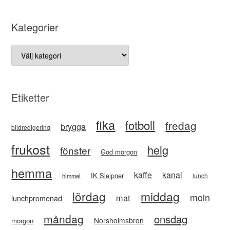
Kategorier
Kategorier
Etiketter
fika
fotboll
fredag
brygga
bildredigering
frukost
helg
fönster
God morgon
hemma
kaffe
kanal
IK Sleipner
lunch
himmel
lördag
middag
moln
mat
lunchpromenad
måndag
onsdag
Norsholmsbron
morgon