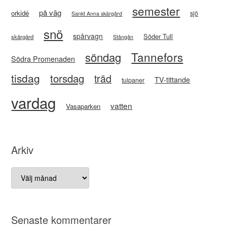
semester
på väg
orkidé
sjö
Sankt Anna skärgård
snö
spårvagn
Söder Tull
skärgård
Stångån
Tannefors
söndag
Södra Promenaden
tisdag
torsdag
träd
TV-tittande
tulpaner
vardag
vatten
Vasaparken
Arkiv
Arkiv
Senaste kommentarer