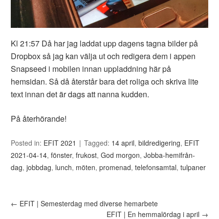
Kl 21:57 Då har jag laddat upp dagens tagna bilder på
Dropbox så jag kan välja ut och redigera dem i appen
Snapseed i mobilen innan uppladdning här på
hemsidan. Så då återstår bara det roliga och skriva lite
text innan det är dags att nanna kudden.
På återhörande!
Posted in:
EFIT 2021
Tagged:
14 april
,
bildredigering
,
EFIT
2021-04-14
,
fönster
,
frukost
,
God morgon
,
Jobba-hemifrån-
dag
,
jobbdag
,
lunch
,
möten
,
promenad
,
telefonsamtal
,
tulpaner
←
EFIT | Semesterdag med diverse hemarbete
EFIT | En hemmalördag i april
→