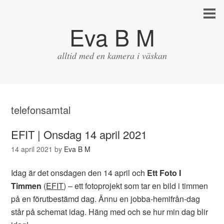
Eva B M
alltid med en kamera i väskan
telefonsamtal
EFIT | Onsdag 14 april 2021
14 april 2021
by
Eva B M
Idag är det onsdagen den 14 april och
Ett Foto I
Timmen
(
EFIT
) – ett fotoprojekt som tar en bild i timmen
på en förutbestämd dag. Ännu en jobba-hemifrån-dag
står på schemat idag. Häng med och se hur min dag blir