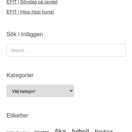
EFIT | Söndag på landet
EFIT | Hipp hipp hurra!
Sök i inläggen
Kategorier
Kategorier
Etiketter
fika
fotboll
fredag
brygga