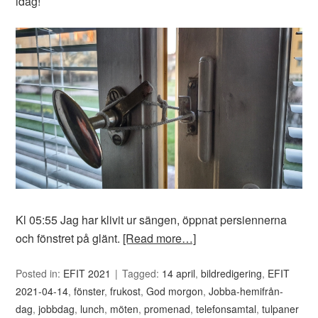
idag!
Kl 05:55 Jag har klivit ur sängen, öppnat persiennerna
och fönstret på glänt.
[Read more…]
Posted in:
EFIT 2021
Tagged:
14 april
,
bildredigering
,
EFIT
2021-04-14
,
fönster
,
frukost
,
God morgon
,
Jobba-hemifrån-
dag
,
jobbdag
,
lunch
,
möten
,
promenad
,
telefonsamtal
,
tulpaner