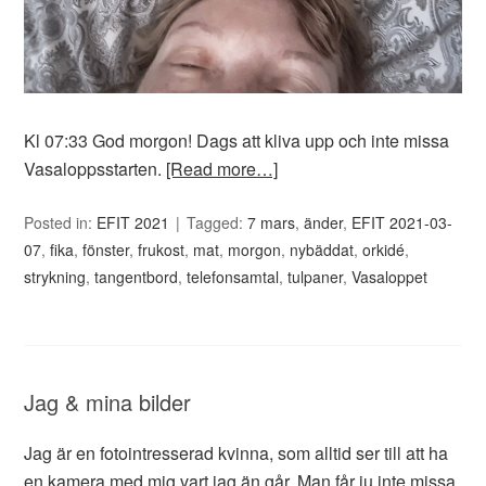
Kl 07:33 God morgon! Dags att kliva upp och inte missa
Vasaloppsstarten.
[Read more…]
Posted in:
EFIT 2021
Tagged:
7 mars
,
änder
,
EFIT 2021-03-
07
,
fika
,
fönster
,
frukost
,
mat
,
morgon
,
nybäddat
,
orkidé
,
strykning
,
tangentbord
,
telefonsamtal
,
tulpaner
,
Vasaloppet
Jag & mina bilder
Jag är en fotointresserad kvinna, som alltid ser till att ha
en kamera med mig vart jag än går. Man får ju inte missa