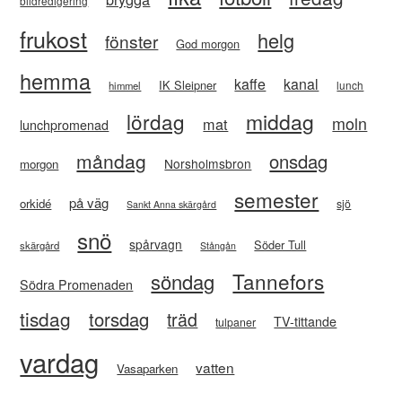
bildredigering
frukost
helg
fönster
God morgon
hemma
kaffe
kanal
IK Sleipner
lunch
himmel
lördag
middag
moln
mat
lunchpromenad
måndag
onsdag
Norsholmsbron
morgon
semester
på väg
orkidé
sjö
Sankt Anna skärgård
snö
spårvagn
Söder Tull
skärgård
Stångån
Tannefors
söndag
Södra Promenaden
tisdag
torsdag
träd
TV-tittande
tulpaner
vardag
vatten
Vasaparken