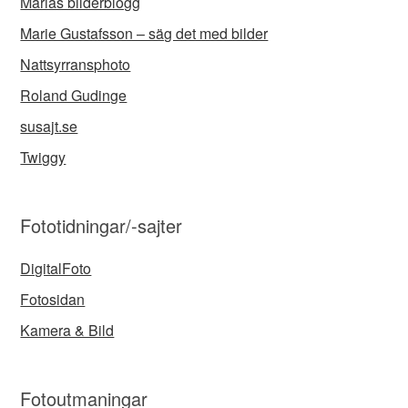
Marias bilderblogg
Marie Gustafsson – säg det med bilder
Nattsyrransphoto
Roland Gudinge
susajt.se
Twiggy
Fototidningar/-sajter
DigitalFoto
Fotosidan
Kamera & Bild
Fotoutmaningar