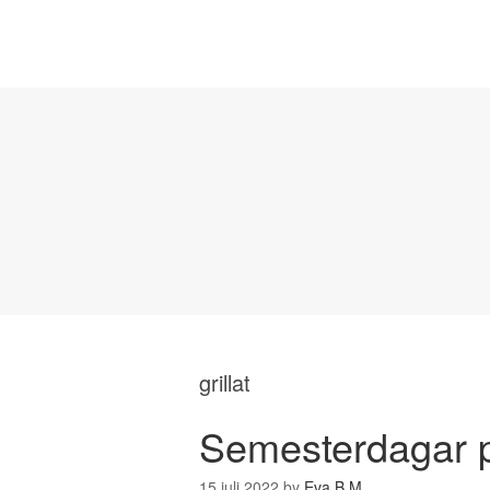
grillat
Semesterdagar p
15 juli 2022
by
Eva B M