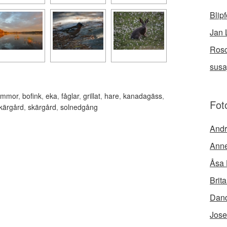
Blip
Jan 
Rosc
susa
ommor
,
bofink
,
eka
,
fåglar
,
grillat
,
hare
,
kanadagäss
,
Fot
kärgård
,
skärgård
,
solnedgång
Andr
Anne
Åsa 
Brit
Dand
Jose