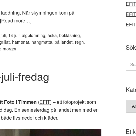
EFIT
å laddning. När skymningen kom på
EFIT
[Read more…]
EFIT
juli
,
14 juli
,
algblomning
,
åska
,
bokläsning
,
grillat
,
hämtmat
,
hängmatta
,
på landet
,
regn
,
Sök
ig morgon
juli-fredag
Kat
tt Foto I Timmen
(
EFIT
) – ett fotoprojekt som
Kate
ämd dag. En semesterdag på landet men med en
ed både livsmedel och kläder.
Etik