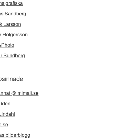
hs grafiska
as Sandberg
ik Larsson
r Holgersson
APhoto
or Sundberg
osinnade
 annat @ mimali.se
Lidén
Lindahl
d.se
as bilderblogg