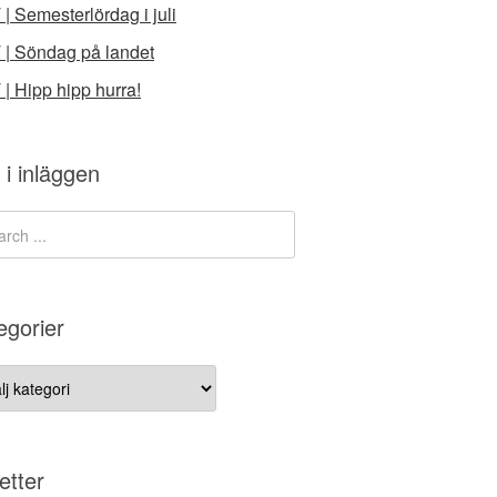
 | Semesterlördag i juli
 | Söndag på landet
 | Hipp hipp hurra!
 i inläggen
egorier
gorier
etter