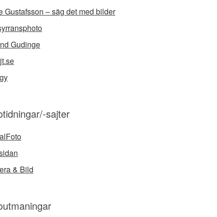
e Gustafsson – säg det med bilder
syrransphoto
nd Gudinge
jt.se
gy
tidningar/-sajter
talFoto
sidan
ra & Bild
outmaningar