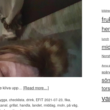
bildre
fru
he
lunch
mi
Nors
Anna s
spår
sö
tor
ke kliva upp…
[Read more…]
va
ygga
,
checklista
,
drink
,
EFIT 2021-07-23
,
fika
,
kanal
,
grillat
,
handla
,
landet
,
middag
,
moln
,
på väg
,