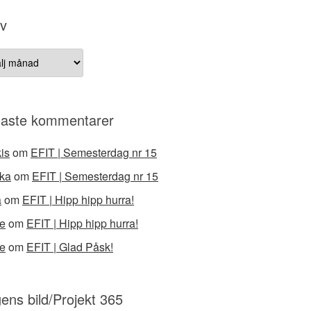
iv
v
aste kommentarer
is
om
EFIT | Semesterdag nr 15
ka
om
EFIT | Semesterdag nr 15
a
om
EFIT | Hipp hipp hurra!
e
om
EFIT | Hipp hipp hurra!
e
om
EFIT | Glad Påsk!
ens bild/Projekt 365