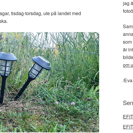
jag ä
fotoö
agar, tisdag-torsdag, ute på landet med
ska.
Samt
anna
som 
är in
bilde
om u
/Eva
Sen
EFIT
EFIT