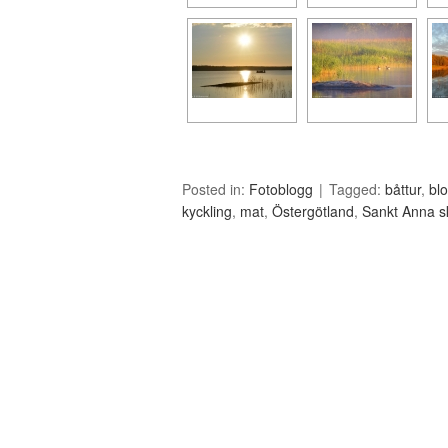
Posted in:
Fotoblogg
Tagged:
båttur
,
bl
kyckling
,
mat
,
Östergötland
,
Sankt Anna s