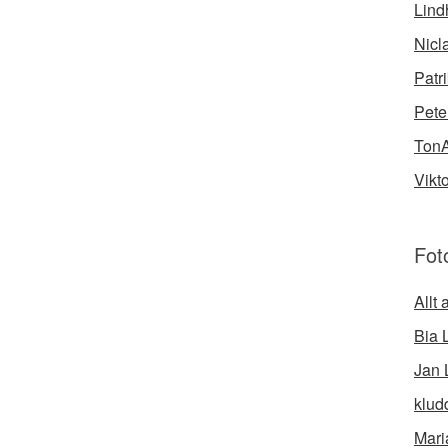
Lind
Nicl
Patr
Pete
Ton
Vikt
Fot
Allt
Bia 
Jan 
klud
Mari