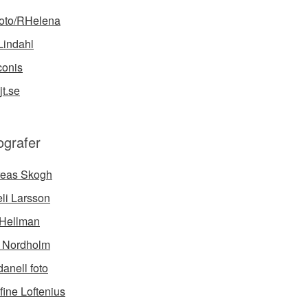
foto/RHelena
Lindahl
onis
jt.se
ografer
eas Skogh
li Larsson
Hellman
a Nordholm
anell foto
fine Loftenius