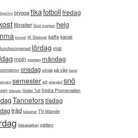
fika
fotboll
fredag
brygga
digering
kost
helg
fönster
God morgon
mma
kaffe
kanal
IK Sleipner
himmel
lördag
mat
lunchpromenad
ddag
måndag
moln
morgon
onsdag
på väg
holmsbron
orkidé
Sankt
snö
semester
sjö
skärgård
kärgård
vagn
Södra Promenaden
Söder Tull
Stångån
Tannefors
ndag
tisdag
sdag
träd
TV-tittande
tulpaner
rdag
vatten
Vasaparken