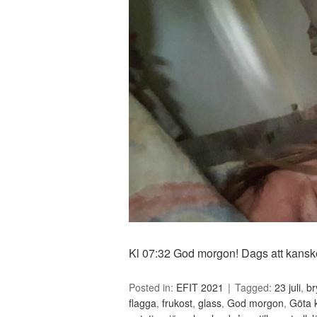
Kl 07:32 God morgon! Dags att kans
Posted in:
EFIT 2021
Tagged:
23 juli
,
br
flagga
,
frukost
,
glass
,
God morgon
,
Göta 