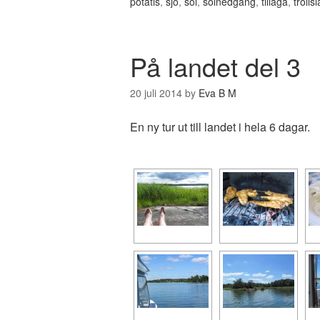
potatis
,
sjö
,
sol
,
solnedgång
,
tillaga
,
trolls
På landet del 3
20 juli 2014
by
Eva B M
En ny tur ut till landet i hela 6 dagar.