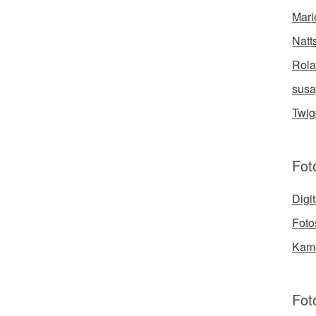
Mari
Natt
Rola
susa
Twig
Foto
Digi
Foto
Kame
Fot