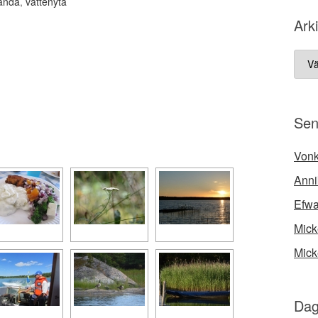
lända
,
vattenyta
Ark
Arki
Sen
Vonk
Anni
Efw
Mick
Mick
Dag