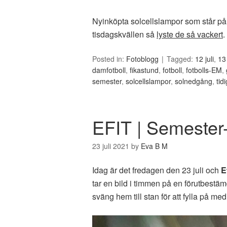
Nyinköpta solcellslampor som står p
tisdagskvällen så
lyste de så vackert
.
Posted in:
Fotoblogg
Tagged:
12 juli
,
13 
damfotboll
,
fikastund
,
fotboll
,
fotbolls-EM
,
semester
,
solcellslampor
,
solnedgång
,
tid
EFIT | Semester-
23 juli 2021
by
Eva B M
Idag är det fredagen den 23 juli och
E
tar en bild i timmen på en förutbest
sväng hem till stan för att fylla på m