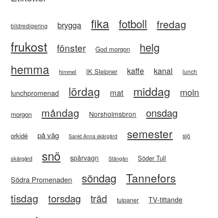
fika
fotboll
fredag
brygga
bildredigering
frukost
helg
fönster
God morgon
hemma
kaffe
kanal
IK Sleipner
lunch
himmel
lördag
middag
moln
mat
lunchpromenad
måndag
onsdag
Norsholmsbron
morgon
semester
på väg
orkidé
sjö
Sankt Anna skärgård
snö
spårvagn
Söder Tull
skärgård
Stångån
Tannefors
söndag
Södra Promenaden
tisdag
torsdag
träd
TV-tittande
tulpaner