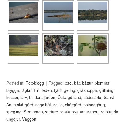
Posted in:
Fotoblogg
Tagged:
bad
,
båt
,
båttur
,
blomma
,
brygga
,
fåglar
,
Finnleden
,
fjäril
,
geting
,
gräshoppa
,
grillning
,
kossor
,
larv
,
Lindersfjärden
,
Östergötland
,
sädesärla
,
Sankt
Anna skärgård
,
segelbåt
,
selfie
,
skärgård
,
solnedgång
,
spegling
,
Strömmen
,
surfare
,
svala
,
svanar
,
tranor
,
trollslända
,
ungdjur
,
Väggön