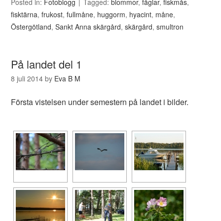
Posted in:
Fotoblogg
Tagged:
blommor
,
fåglar
,
fiskmås
,
fisktärna
,
frukost
,
fullmåne
,
huggorm
,
hyacint
,
måne
,
Östergötland
,
Sankt Anna skärgård
,
skärgård
,
smultron
På landet del 1
8 juli 2014
by
Eva B M
Första vistelsen under semestern på landet i bilder.