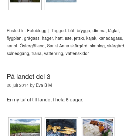
Posted in:
Fotoblogg
Tagged:
båt
,
brygga
,
dimma
,
fåglar
,
flygplan
,
grågäss
,
häger
,
hatt
,
iste
,
jetski
,
kajak
,
kanadagäss
,
kanot
,
Östergötland
,
Sankt Anna skärgård
,
simning
,
skärgård
,
solnedgång
,
trana
,
vattenring
,
vattenskidor
På landet del 3
20 juli 2014
by
Eva B M
En ny tur ut till landet i hela 6 dagar.