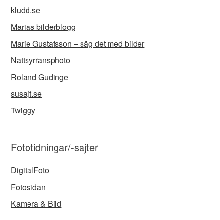
kludd.se
Marias bilderblogg
Marie Gustafsson – säg det med bilder
Nattsyrransphoto
Roland Gudinge
susajt.se
Twiggy
Fototidningar/-sajter
DigitalFoto
Fotosidan
Kamera & Bild