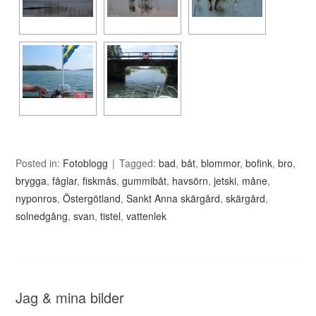
Posted in:
Fotoblogg
Tagged:
bad
,
båt
,
blommor
,
bofink
,
bro
,
brygga
,
fåglar
,
fiskmås
,
gummibåt
,
havsörn
,
jetski
,
måne
,
nyponros
,
Östergötland
,
Sankt Anna skärgård
,
skärgård
,
solnedgång
,
svan
,
tistel
,
vattenlek
Jag & mina bilder