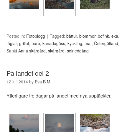
Posted in:
Fotoblogg
Tagged:
båttur
,
blommor
,
bofink
,
eka
,
fåglar
,
grillat
,
hare
,
kanadagäss
,
kyckling
,
mat
,
Östergötland
,
Sankt Anna skärgård
,
skärgård
,
solnedgång
På landet del 2
12 juli 2014
by
Eva B M
Ytterligare tre dagar på landet med nya upptäckter.