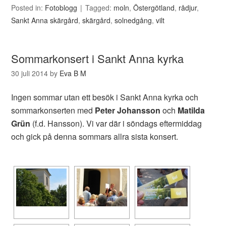
Posted in:
Fotoblogg
Tagged:
moln
,
Östergötland
,
rådjur
,
Sankt Anna skärgård
,
skärgård
,
solnedgång
,
vilt
Sommarkonsert i Sankt Anna kyrka
30 juli 2014
by
Eva B M
Ingen sommar utan ett besök i Sankt Anna kyrka och
sommarkonserten med
Peter Johansson
och
Matilda
Grün
(f.d. Hansson). Vi var där i söndags eftermiddag
och gick på denna sommars allra sista konsert.