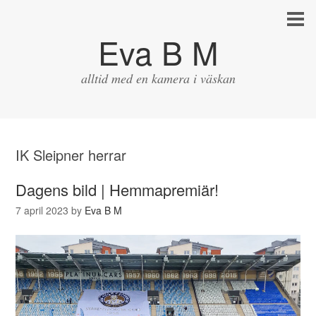
Eva B M
alltid med en kamera i väskan
IK Sleipner herrar
Dagens bild | Hemmapremiär!
7 april 2023
by
Eva B M