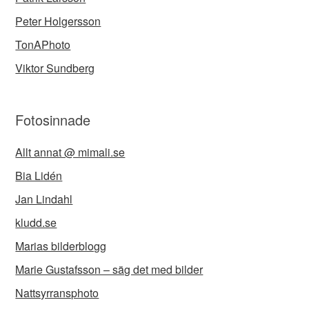
Peter Holgersson
TonAPhoto
Viktor Sundberg
Fotosinnade
Allt annat @ mimali.se
Bia Lidén
Jan Lindahl
kludd.se
Marias bilderblogg
Marie Gustafsson – säg det med bilder
Nattsyrransphoto