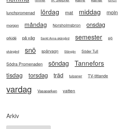
himmel
lördag
middag
moln
mat
lunchpromenad
måndag
onsdag
Norsholmsbron
morgon
semester
på väg
orkidé
sjö
Sankt Anna skärgård
snö
spårvagn
Söder Tull
skärgård
Stångån
Tannefors
söndag
Södra Promenaden
tisdag
torsdag
träd
TV-tittande
tulpaner
vardag
vatten
Vasaparken
Arkiv
Arkiv