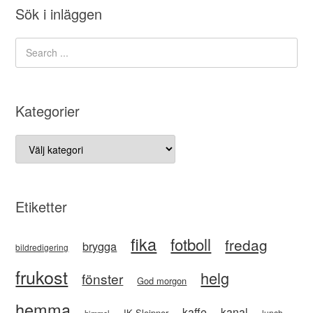
Sök i inläggen
Kategorier
Kategorier
Etiketter
fika
fotboll
fredag
brygga
bildredigering
frukost
helg
fönster
God morgon
hemma
kaffe
kanal
IK Sleipner
lunch