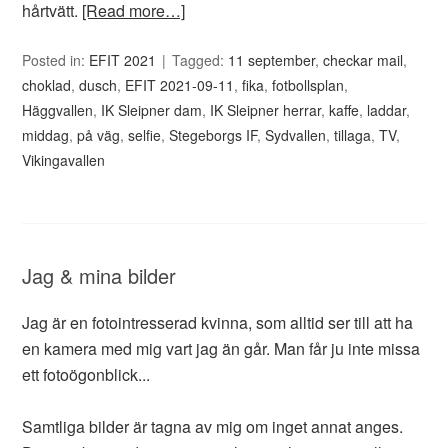
hårtvätt.
[Read more…]
Posted in:
EFIT 2021
Tagged:
11 september
,
checkar mail
,
choklad
,
dusch
,
EFIT 2021-09-11
,
fika
,
fotbollsplan
,
Häggvallen
,
IK Sleipner dam
,
IK Sleipner herrar
,
kaffe
,
laddar
,
middag
,
på väg
,
selfie
,
Stegeborgs IF
,
Sydvallen
,
tillaga
,
TV
,
Vikingavallen
Jag & mina bilder
Jag är en fotointresserad kvinna, som alltid ser till att ha
en kamera med mig vart jag än går. Man får ju inte missa
ett fotoögonblick...
Samtliga bilder är tagna av mig om inget annat anges.