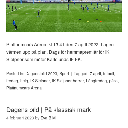
Platinumcars Arena, kl 13:41 den 7 april 2023. Lagen
värmen upp på plan. Dags för hemmapremiär för IK
Sleipner som möter Karlslunds IF FK.
Posted in:
Dagens bild 2023
,
Sport
Tagged:
7 april
,
fotboll
,
fredag
,
helg
,
IK Sleipner
,
IK Sleipner herrar
,
Långfredag
,
påsk
,
Platinumcars Arena
Dagens bild | På klassisk mark
4 februari 2023
by
Eva B M