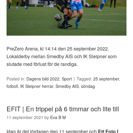
PreZero Arena, kl 14:14 den 25 september 2022.
Lokalderby mellan Smedby AIS och IK Sleipner som
slutade med förlust för de randiga.
Posted in:
Dagens bild 2022
,
Sport
Tagged:
25 september
,
fotboll
,
IK Sleipner herrar
,
Smedby AIS
,
söndag
EFIT | En trippel på 6 timmar och lite till
11 september 2021
by
Eva B M
Idag är det lördagen den 11 september och
Ett Foto I