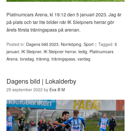
Platinumcars Arena, kl 19:12 den 5 januari 2023. Jag är
på plats och tar lite bilder när IK Sleipners herrar gör
årets första träningspass på arenan.
Posted in:
Dagens bild 2023
,
Norrköping
,
Sport
Tagged:
5
januari
,
IK Sleipner
,
IK Sleipner herrar
,
ledig
,
Platinumcars
Arena
,
torsdag
,
träning
,
träningspass
,
vardag
Dagens bild | Lokalderby
25 september 2022
by
Eva B M