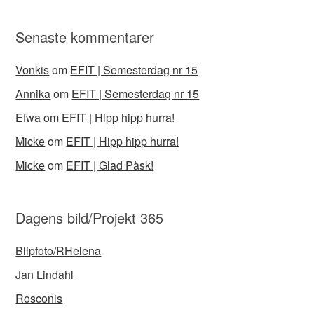
Senaste kommentarer
Vonkis
om
EFIT | Semesterdag nr 15
Annika
om
EFIT | Semesterdag nr 15
Efwa
om
EFIT | Hipp hipp hurra!
Micke
om
EFIT | Hipp hipp hurra!
Micke
om
EFIT | Glad Påsk!
Dagens bild/Projekt 365
Blipfoto/RHelena
Jan Lindahl
Rosconis