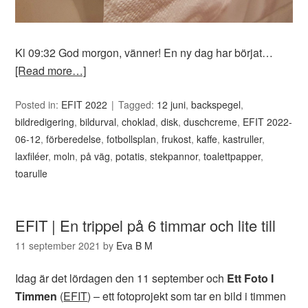
Kl 09:32 God morgon, vänner! En ny dag har börjat…
[Read more…]
Posted in:
EFIT 2022
Tagged:
12 juni
,
backspegel
,
bildredigering
,
bildurval
,
choklad
,
disk
,
duschcreme
,
EFIT 2022-
06-12
,
förberedelse
,
fotbollsplan
,
frukost
,
kaffe
,
kastruller
,
laxfiléer
,
moln
,
på väg
,
potatis
,
stekpannor
,
toalettpapper
,
toarulle
EFIT | En trippel på 6 timmar och lite till
11 september 2021
by
Eva B M
Idag är det lördagen den 11 september och
Ett Foto I
Timmen
(
EFIT
) – ett fotoprojekt som tar en bild i timmen