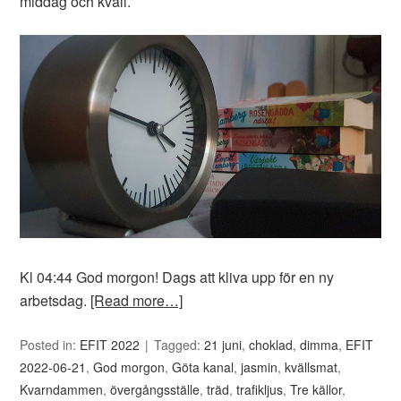
middag och kväll.
Kl 04:44 God morgon! Dags att kliva upp för en ny
arbetsdag.
[Read more…]
Posted in:
EFIT 2022
Tagged:
21 juni
,
choklad
,
dimma
,
EFIT
2022-06-21
,
God morgon
,
Göta kanal
,
jasmin
,
kvällsmat
,
Kvarndammen
,
övergångsställe
,
träd
,
trafikljus
,
Tre källor
,