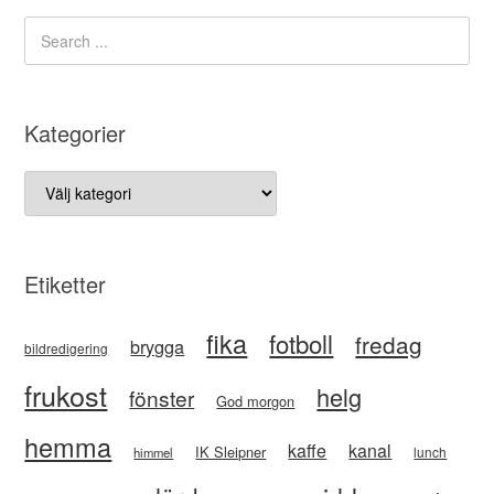
Kategorier
Kategorier
Etiketter
fika
fotboll
fredag
brygga
bildredigering
frukost
helg
fönster
God morgon
hemma
kaffe
kanal
IK Sleipner
lunch
himmel