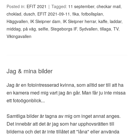
Posted in:
EFIT 2021
Tagged:
11 september
,
checkar mail
,
choklad
,
dusch
,
EFIT 2021-09-11
,
fika
,
fotbollsplan
,
Häggvallen
,
IK Sleipner dam
,
IK Sleipner herrar
,
kaffe
,
laddar
,
middag
,
på väg
,
selfie
,
Stegeborgs IF
,
Sydvallen
,
tillaga
,
TV
,
Vikingavallen
Jag & mina bilder
Jag är en fotointresserad kvinna, som alltid ser till att ha
en kamera med mig vart jag än går. Man får ju inte missa
ett fotoögonblick...
Samtliga bilder är tagna av mig om inget annat anges.
Det innebär att det är jag som har upphovsrätten till
bilderna och det är inte tillåtet att "låna" eller använda