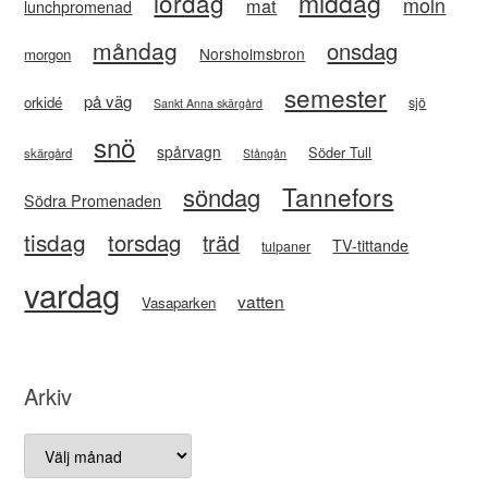
lördag
middag
moln
mat
lunchpromenad
måndag
onsdag
Norsholmsbron
morgon
semester
på väg
orkidé
sjö
Sankt Anna skärgård
snö
spårvagn
Söder Tull
skärgård
Stångån
Tannefors
söndag
Södra Promenaden
tisdag
torsdag
träd
TV-tittande
tulpaner
vardag
vatten
Vasaparken
Arkiv
Arkiv