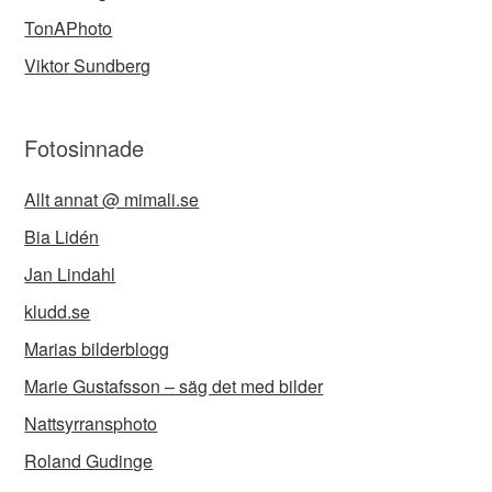
TonAPhoto
Viktor Sundberg
Fotosinnade
Allt annat @ mimali.se
Bia Lidén
Jan Lindahl
kludd.se
Marias bilderblogg
Marie Gustafsson – säg det med bilder
Nattsyrransphoto
Roland Gudinge