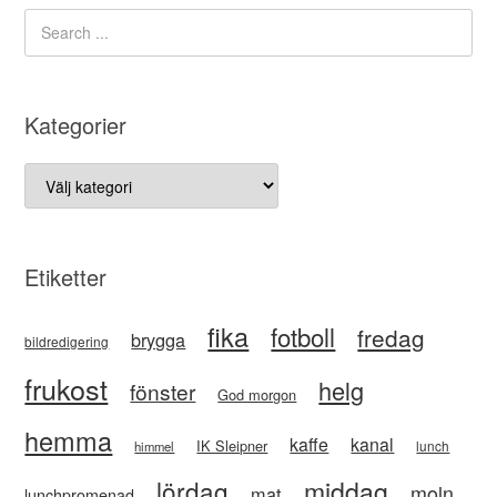
Kategorier
Kategorier
Etiketter
fika
fotboll
fredag
brygga
bildredigering
frukost
helg
fönster
God morgon
hemma
kaffe
kanal
IK Sleipner
lunch
himmel
lördag
middag
moln
mat
lunchpromenad