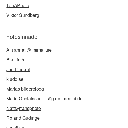
TonAPhoto
Viktor Sundberg
Fotosinnade
Allt annat @ mimali.se
Bia Lidén
Jan Lindahl
kludd.se
Marias bilderblogg
Marie Gustafsson – säg det med bilder
Nattsyrransphoto
Roland Gudinge
susajt.se