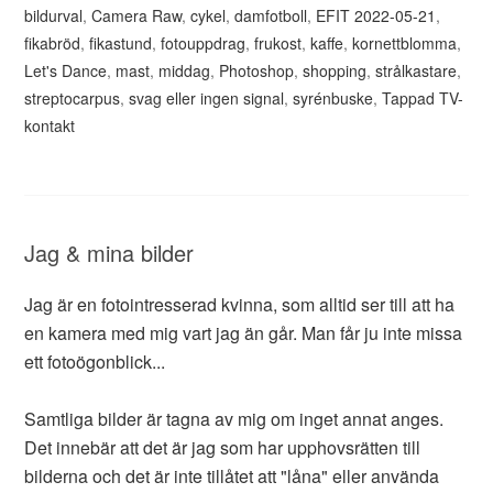
bildurval
,
Camera Raw
,
cykel
,
damfotboll
,
EFIT 2022-05-21
,
fikabröd
,
fikastund
,
fotouppdrag
,
frukost
,
kaffe
,
kornettblomma
,
Let's Dance
,
mast
,
middag
,
Photoshop
,
shopping
,
strålkastare
,
streptocarpus
,
svag eller ingen signal
,
syrénbuske
,
Tappad TV-
kontakt
Jag & mina bilder
Jag är en fotointresserad kvinna, som alltid ser till att ha
en kamera med mig vart jag än går. Man får ju inte missa
ett fotoögonblick...
Samtliga bilder är tagna av mig om inget annat anges.
Det innebär att det är jag som har upphovsrätten till
bilderna och det är inte tillåtet att "låna" eller använda