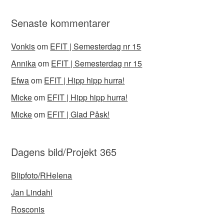
Senaste kommentarer
Vonkis
om
EFIT | Semesterdag nr 15
Annika
om
EFIT | Semesterdag nr 15
Efwa
om
EFIT | Hipp hipp hurra!
Micke
om
EFIT | Hipp hipp hurra!
Micke
om
EFIT | Glad Påsk!
Dagens bild/Projekt 365
Blipfoto/RHelena
Jan Lindahl
Rosconis