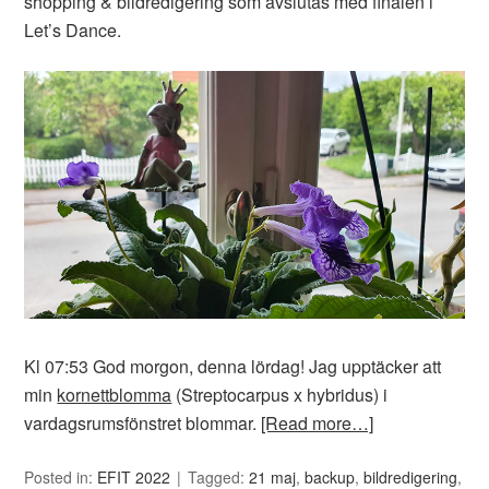
shopping & bildredigering som avslutas med finalen i
Let’s Dance.
Kl 07:53 God morgon, denna lördag! Jag upptäcker att
min
kornettblomma
(Streptocarpus x hybridus) i
vardagsrumsfönstret blommar.
[Read more…]
Posted in:
EFIT 2022
Tagged:
21 maj
,
backup
,
bildredigering
,