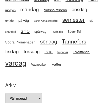
måndag
onsdag
Norsholmsbron
morgon
semester
på väg
orkidé
sjö
Sankt Anna skärgård
snö
spårvagn
Söder Tull
skärgård
Stångån
Tannefors
söndag
Södra Promenaden
tisdag
torsdag
träd
TV-tittande
tulpaner
vardag
vatten
Vasaparken
Arkiv
Arkiv