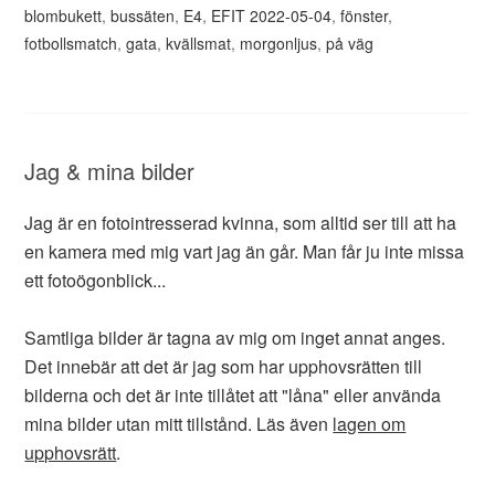
blombukett
,
bussäten
,
E4
,
EFIT 2022-05-04
,
fönster
,
fotbollsmatch
,
gata
,
kvällsmat
,
morgonljus
,
på väg
Jag & mina bilder
Jag är en fotointresserad kvinna, som alltid ser till att ha
en kamera med mig vart jag än går. Man får ju inte missa
ett fotoögonblick...
Samtliga bilder är tagna av mig om inget annat anges.
Det innebär att det är jag som har upphovsrätten till
bilderna och det är inte tillåtet att "låna" eller använda
mina bilder utan mitt tillstånd. Läs även
lagen om
upphovsrätt
.