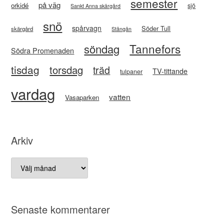
semester
på väg
orkidé
sjö
Sankt Anna skärgård
snö
spårvagn
Söder Tull
skärgård
Stångån
Tannefors
söndag
Södra Promenaden
tisdag
torsdag
träd
TV-tittande
tulpaner
vardag
vatten
Vasaparken
Arkiv
Arkiv
Senaste kommentarer