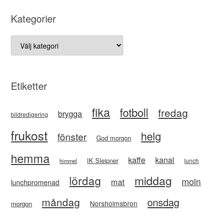
Kategorier
Kategorier
Etiketter
fika
fotboll
fredag
brygga
bildredigering
frukost
helg
fönster
God morgon
hemma
kaffe
kanal
IK Sleipner
lunch
himmel
lördag
middag
moln
mat
lunchpromenad
måndag
onsdag
Norsholmsbron
morgon