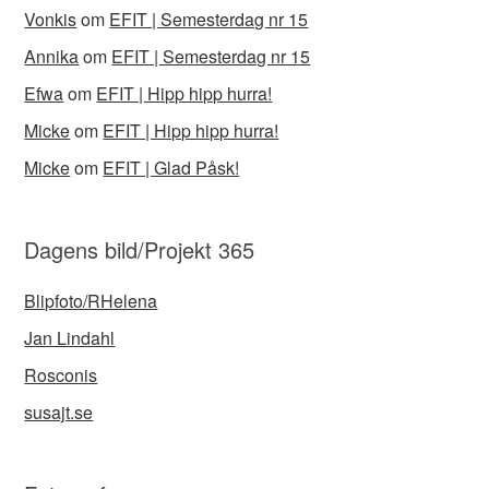
Vonkis
om
EFIT | Semesterdag nr 15
Annika
om
EFIT | Semesterdag nr 15
Efwa
om
EFIT | Hipp hipp hurra!
Micke
om
EFIT | Hipp hipp hurra!
Micke
om
EFIT | Glad Påsk!
Dagens bild/Projekt 365
Blipfoto/RHelena
Jan Lindahl
Rosconis
susajt.se