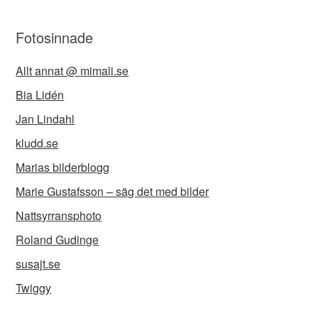
Fotosinnade
Allt annat @ mimali.se
Bia Lidén
Jan Lindahl
kludd.se
Marias bilderblogg
Marie Gustafsson – säg det med bilder
Nattsyrransphoto
Roland Gudinge
susajt.se
Twiggy