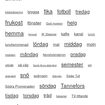
fika
fotboll
fredag
brygga
bildredigering
frukost
helg
fönster
God morgon
hemma
kaffe
kanal
IK Sleipner
lunch
himmel
lördag
middag
moln
mat
lunchpromenad
måndag
onsdag
Norsholmsbron
morgon
semester
på väg
orkidé
sjö
Sankt Anna skärgård
snö
spårvagn
Söder Tull
skärgård
Stångån
Tannefors
söndag
Södra Promenaden
tisdag
torsdag
träd
TV-tittande
tulpaner