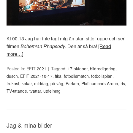
Kl 00:13 Jag har inte lagt mig än utan sitter uppe och ser
filmen
Bohemian Rhapsody
. Den är så bra!
[Read
more…]
Posted in:
EFIT 2021
Tagged:
17 oktober
,
bildredigering
,
dusch
,
EFIT 2021-10-17
,
fika
,
fotbollsmatch
,
fotbollsplan
,
frukost
,
kokar
,
middag
,
på väg
,
Parken
,
Platinumcars Arena
,
ris
,
TV-tittande
,
tvättar
,
utdelning
Jag & mina bilder