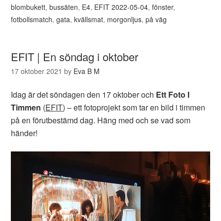
blombukett
,
bussäten
,
E4
,
EFIT 2022-05-04
,
fönster
,
fotbollsmatch
,
gata
,
kvällsmat
,
morgonljus
,
på väg
EFIT | En söndag i oktober
17 oktober 2021
by
Eva B M
Idag är det söndagen den 17 oktober och
Ett Foto I
Timmen
(
EFIT
) – ett fotoprojekt som tar en bild i timmen
på en förutbestämd dag. Häng med och se vad som
händer!